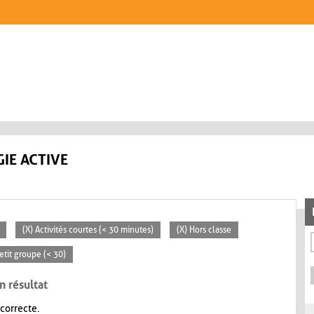
IE ACTIVE
(X) Activités courtes (< 30 minutes)
(X) Hors classe
Petit groupe (< 30)
n résultat
 correcte.