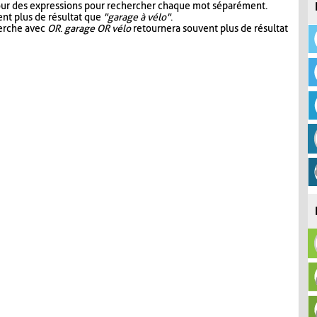
our des expressions pour rechercher chaque mot séparément.
nt plus de résultat que
"garage à vélo"
.
herche avec
OR
.
garage OR vélo
retournera souvent plus de résultat