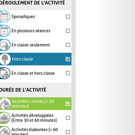
DÉROULEMENT DE L'ACTIVITÉ
Sporadiques
En plusieurs séances
En classe seulement
Hors classe
En classe et hors classe
DURÉE DE L'ACTIVITÉ
Activités courtes (< 30
minutes)
Activités développées
(Entre 30 et 60 minutes)
Activités élaborées (> 60
minutes)