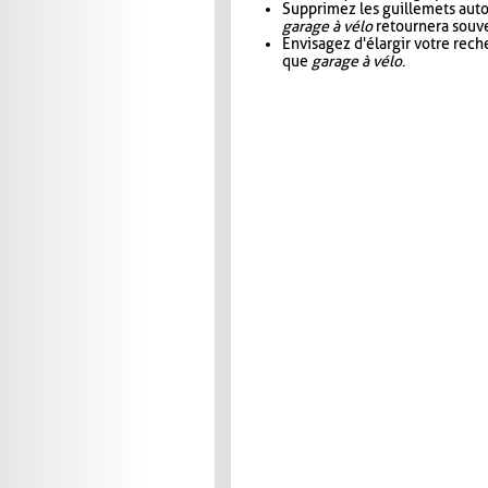
Supprimez les guillemets aut
garage à vélo
retournera souve
Envisagez d'élargir votre rec
que
garage à vélo
.