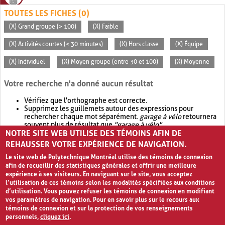
TOUTES LES FICHES (0)
(X) Grand groupe (> 100)
(X) Faible
(X) Activités courtes (< 30 minutes)
(X) Hors classe
(X) Équipe
(X) Individuel
(X) Moyen groupe (entre 30 et 100)
(X) Moyenne
Votre recherche n'a donné aucun résultat
Vérifiez que l'orthographe est correcte.
Supprimez les guillemets autour des expressions pour
rechercher chaque mot séparément.
garage à vélo
retournera
souvent plus de résultat que
"garage à vélo"
.
NOTRE SITE WEB UTILISE DES TÉMOINS AFIN DE
Envisagez d'élargir votre recherche avec
OR
.
garage OR vélo
retournera souvent plus de résultat que
garage à vélo
.
REHAUSSER VOTRE EXPÉRIENCE DE NAVIGATION.
Le site web de Polytechnique Montréal utilise des témoins de connexion
afin de recueillir des statistiques générales et offrir une meilleure
expérience à ses visiteurs. En naviguant sur le site, vous acceptez
l’utilisation de ces témoins selon les modalités spécifiées aux conditions
d’utilisation. Vous pouvez refuser les témoins de connexion en modifiant
vos paramètres de navigation. Pour en savoir plus sur le recours aux
témoins de connexion et sur la protection de vos renseignements
personnels,
cliquez ici
.
Avis de confidentialité et conditions d’utilisation