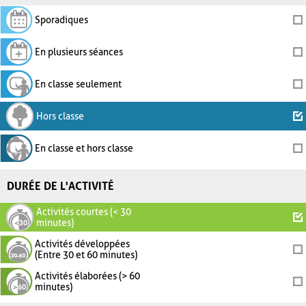
Sporadiques
En plusieurs séances
En classe seulement
Hors classe
En classe et hors classe
DURÉE DE L'ACTIVITÉ
Activités courtes (< 30
minutes)
Activités développées
(Entre 30 et 60 minutes)
Activités élaborées (> 60
minutes)