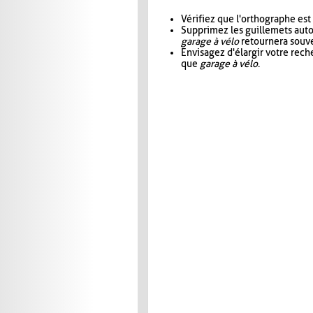
Vérifiez que l'orthographe est
Supprimez les guillemets aut
garage à vélo
retournera souve
Envisagez d'élargir votre rec
que
garage à vélo
.