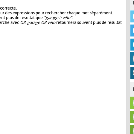
 correcte.
our des expressions pour rechercher chaque mot séparément.
nt plus de résultat que
"garage à vélo"
.
herche avec
OR
.
garage OR vélo
retournera souvent plus de résultat