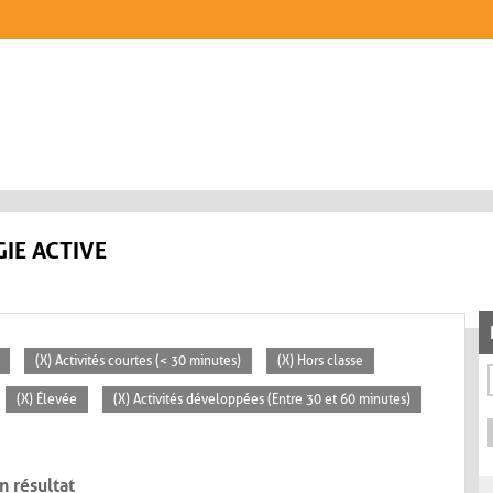
IE ACTIVE
(X) Activités courtes (< 30 minutes)
(X) Hors classe
(X) Élevée
(X) Activités développées (Entre 30 et 60 minutes)
n résultat