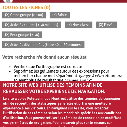
TOUTES LES FICHES (0)
(X) Grand groupe (> 100)
(X) Faible
(X) Activités courtes (< 30 minutes)
(X) Hors classe
(X) Élevée
(X) Petit groupe (< 30)
(X) Activités développées (Entre 30 et 60 minutes)
Votre recherche n'a donné aucun résultat
Vérifiez que l'orthographe est correcte.
Supprimez les guillemets autour des expressions pour
rechercher chaque mot séparément.
garage à vélo
retournera
souvent plus de résultat que
"garage à vélo"
.
NOTRE SITE WEB UTILISE DES TÉMOINS AFIN DE
Envisagez d'élargir votre recherche avec
OR
.
garage OR vélo
retournera souvent plus de résultat que
garage à vélo
.
REHAUSSER VOTRE EXPÉRIENCE DE NAVIGATION.
Le site web de Polytechnique Montréal utilise des témoins de connexion
afin de recueillir des statistiques générales et offrir une meilleure
expérience à ses visiteurs. En naviguant sur le site, vous acceptez
l’utilisation de ces témoins selon les modalités spécifiées aux conditions
d’utilisation. Vous pouvez refuser les témoins de connexion en modifiant
vos paramètres de navigation. Pour en savoir plus sur le recours aux