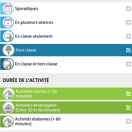
Sporadiques
En plusieurs séances
En classe seulement
Hors classe
En classe et hors classe
DURÉE DE L'ACTIVITÉ
Activités courtes (< 30
minutes)
Activités développées
(Entre 30 et 60 minutes)
Activités élaborées (> 60
minutes)