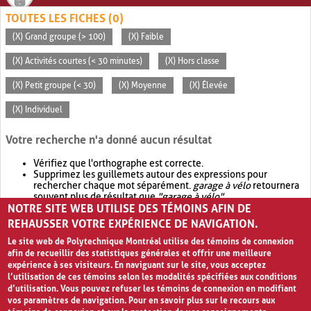
TOUTES LES FICHES (0)
(X) Grand groupe (> 100)
(X) Faible
(X) Activités courtes (< 30 minutes)
(X) Hors classe
(X) Petit groupe (< 30)
(X) Moyenne
(X) Élevée
(X) Individuel
Votre recherche n'a donné aucun résultat
Vérifiez que l'orthographe est correcte.
Supprimez les guillemets autour des expressions pour
rechercher chaque mot séparément.
garage à vélo
retournera
souvent plus de résultat que
"garage à vélo"
.
NOTRE SITE WEB UTILISE DES TÉMOINS AFIN DE
Envisagez d'élargir votre recherche avec
OR
.
garage OR vélo
retournera souvent plus de résultat que
garage à vélo
.
REHAUSSER VOTRE EXPÉRIENCE DE NAVIGATION.
Le site web de Polytechnique Montréal utilise des témoins de connexion
afin de recueillir des statistiques générales et offrir une meilleure
expérience à ses visiteurs. En naviguant sur le site, vous acceptez
l’utilisation de ces témoins selon les modalités spécifiées aux conditions
d’utilisation. Vous pouvez refuser les témoins de connexion en modifiant
vos paramètres de navigation. Pour en savoir plus sur le recours aux