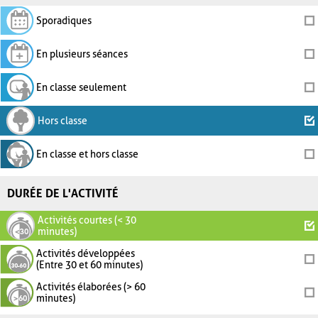
Sporadiques
En plusieurs séances
En classe seulement
Hors classe
En classe et hors classe
DURÉE DE L'ACTIVITÉ
Activités courtes (< 30
minutes)
Activités développées
(Entre 30 et 60 minutes)
Activités élaborées (> 60
minutes)