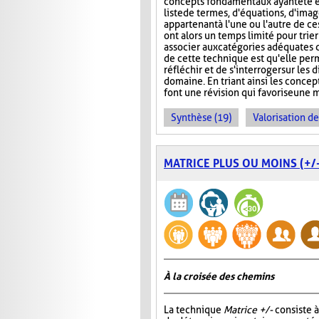
concepts fondamentaux ayant été é
liste de termes, d'équations, d'ima
appartenant à l'une ou l'autre de ce
ont alors un temps limité pour trier
associer aux catégories adéquates da
de cette technique est qu'elle per
réfléchir et de s'interroger sur le
domaine. En triant ainsi les concept
font une révision qui favorise une 
Synthèse (19)
Valorisation d
MATRICE PLUS OU MOINS (+/-
À la croisée des chemins
La technique
Matrice +/-
consiste 