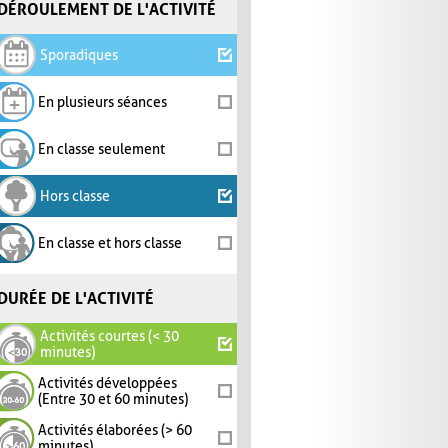
DÉROULEMENT DE L'ACTIVITÉ
Sporadiques
En plusieurs séances
En classe seulement
Hors classe
En classe et hors classe
DURÉE DE L'ACTIVITÉ
Activités courtes (< 30
minutes)
Activités développées
(Entre 30 et 60 minutes)
Activités élaborées (> 60
minutes)