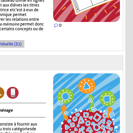
tableau divisé en lignes
 aux élèves les titres
rice et c'est à eux de
echnique permet
rer les relations entre
la mémoire
permet donc
0
 certains concepts ou de
iduelle (31)
 ménage
onsiste à fournir aux
 trois catégories de