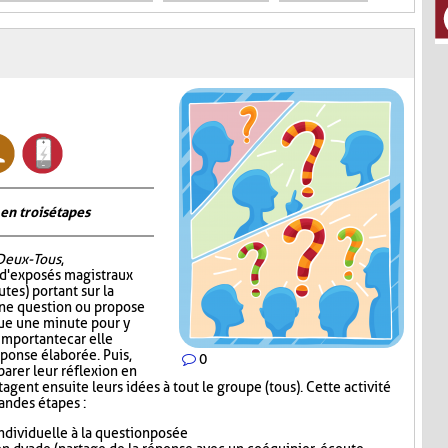
en trois étapes
Deux-Tous
,
 d'exposés magistraux
tes) portant sur la
 une question ou propose
oue une minute pour y
 importante car elle
éponse élaborée. Puis,
0
parer leur réflexion en
gent ensuite leurs idées à tout le groupe (tous). Cette activité
randes étapes :
dividuelle à la question posée