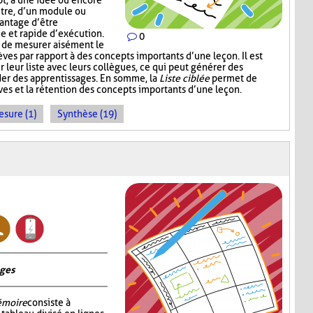
pt, à une idée ou encore
itre, d’un module ou
vantage d’être
ce et rapide d’exécution.
0
t de mesurer aisément le
es par rapport à des concepts importants d’une leçon. Il est
r leur liste avec leurs collègues, ce qui peut générer des
der des apprentissages. En somme, la
Liste ciblée
permet de
èves et la rétention des concepts importants d’une leçon.
sure (1)
Synthèse (19)
ages
émoire
consiste à