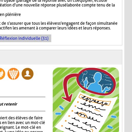
n dyade (partage de la réponse avec un coéquipier, écoute
réation d'une nouvelle réponse plus élaborée compte tenu de la
 en plénière
de s'assurer que tous les élèves s'engagent de façon simultanée
ctif en les amenant à comparer leurs idées et leurs réponses.
Réflexion individuelle (31)
ut retenir
iert des élèves de faire
s en lien avec un mot-clé
eignant. Le mot-clé en