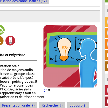
risation des connaissances (12)
re et vulgariser
ntation orale
sation de moyens audio-
adresse au groupe-classe
 sujet précis. L'exposé
e ou en petits groupes. Il
 l'auditoire posent des
l'
Exposé par les pairs
0
s apprentissages tout en
garisation et de raisonnement.
Présentation orale (3)
Recherche (5)
Support (2)