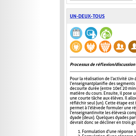
UN-DEUX-TOUS
Processus de réflexion/discussion 
Pour la réalisation de l'activité
Un-
l'enseignant planifie des segments
de courte durée (entre 10 et 20 minu
matière du cours. Ensuite, il pose
une courte tâche aux élèves. Il all
réfléchir seul (un). Cette étape est
permet à l'élève de formuler une r
l'enseignant invite les élèves à com
dyade (deux). Quelques dyades parta
devrait donc se décliner en trois g
Formulation d'une réponse in