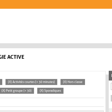
IE ACTIVE
(X) Activités courtes (< 30 minutes)
(X) Hors classe
(X) Petit groupe (< 30)
(X) Sporadiques