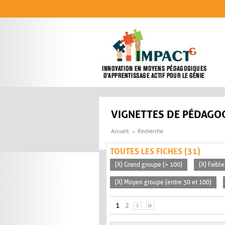
Aller au contenu principal
VIGNETTES DE PÉDAGOG
Accueil
Recherche
TOUTES LES FICHES (31)
(X) Grand groupe (> 100)
(X) Faible
(X) Moyen groupe (entre 30 et 100)
PAGES
1
2
›
»