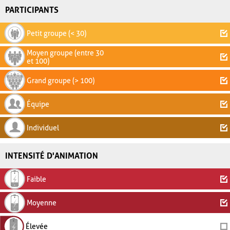
PARTICIPANTS
Petit groupe (< 30)
Moyen groupe (entre 30
et 100)
Grand groupe (> 100)
Équipe
Individuel
INTENSITÉ D'ANIMATION
Faible
Moyenne
Élevée