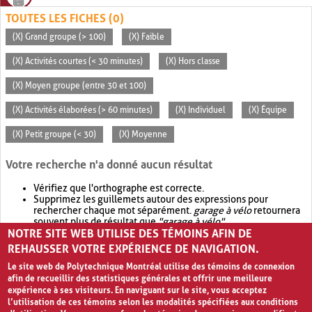
TOUTES LES FICHES (0)
(X) Grand groupe (> 100)
(X) Faible
(X) Activités courtes (< 30 minutes)
(X) Hors classe
(X) Moyen groupe (entre 30 et 100)
(X) Activités élaborées (> 60 minutes)
(X) Individuel
(X) Équipe
(X) Petit groupe (< 30)
(X) Moyenne
Votre recherche n'a donné aucun résultat
Vérifiez que l'orthographe est correcte.
Supprimez les guillemets autour des expressions pour
rechercher chaque mot séparément.
garage à vélo
retournera
souvent plus de résultat que
"garage à vélo"
.
NOTRE SITE WEB UTILISE DES TÉMOINS AFIN DE
Envisagez d'élargir votre recherche avec
OR
.
garage OR vélo
retournera souvent plus de résultat que
garage à vélo
.
REHAUSSER VOTRE EXPÉRIENCE DE NAVIGATION.
Le site web de Polytechnique Montréal utilise des témoins de connexion
afin de recueillir des statistiques générales et offrir une meilleure
expérience à ses visiteurs. En naviguant sur le site, vous acceptez
l’utilisation de ces témoins selon les modalités spécifiées aux conditions