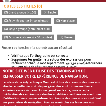
TOUTES LES FICHES (0)
(X) Grand groupe (> 100)
(X) Faible
(X) Activités courtes (< 30 minutes)
(X) Hors classe
(X) Moyen groupe (entre 30 et 100)
(X) Activités élaborées (> 60 minutes)
(X) Élevée
Votre recherche n'a donné aucun résultat
Vérifiez que l'orthographe est correcte.
Supprimez les guillemets autour des expressions pour
rechercher chaque mot séparément.
garage à vélo
retournera
souvent plus de résultat que
"garage à vélo"
.
NOTRE SITE WEB UTILISE DES TÉMOINS AFIN DE
Envisagez d'élargir votre recherche avec
OR
.
garage OR vélo
retournera souvent plus de résultat que
garage à vélo
.
REHAUSSER VOTRE EXPÉRIENCE DE NAVIGATION.
Le site web de Polytechnique Montréal utilise des témoins de connexion
afin de recueillir des statistiques générales et offrir une meilleure
expérience à ses visiteurs. En naviguant sur le site, vous acceptez
l’utilisation de ces témoins selon les modalités spécifiées aux conditions
d’utilisation. Vous pouvez refuser les témoins de connexion en modifiant
vos paramètres de navigation. Pour en savoir plus sur le recours aux