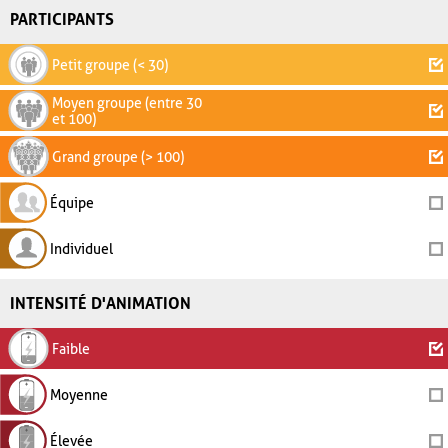
PARTICIPANTS
Petit groupe (< 30)
Moyen groupe (entre 30
et 100)
Grand groupe (> 100)
Équipe
Individuel
INTENSITÉ D'ANIMATION
Faible
Moyenne
Élevée