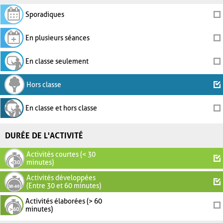
Sporadiques
En plusieurs séances
En classe seulement
Hors classe
En classe et hors classe
DURÉE DE L'ACTIVITÉ
Activités courtes (< 30
minutes)
Activités développées
(Entre 30 et 60 minutes)
Activités élaborées (> 60
minutes)