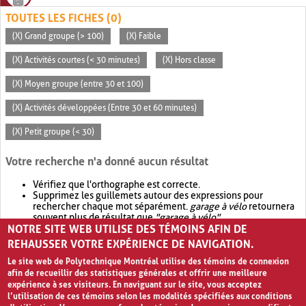
TOUTES LES FICHES (0)
(X) Grand groupe (> 100)
(X) Faible
(X) Activités courtes (< 30 minutes)
(X) Hors classe
(X) Moyen groupe (entre 30 et 100)
(X) Activités développées (Entre 30 et 60 minutes)
(X) Petit groupe (< 30)
Votre recherche n'a donné aucun résultat
Vérifiez que l'orthographe est correcte.
Supprimez les guillemets autour des expressions pour
rechercher chaque mot séparément.
garage à vélo
retournera
souvent plus de résultat que
"garage à vélo"
.
NOTRE SITE WEB UTILISE DES TÉMOINS AFIN DE
Envisagez d'élargir votre recherche avec
OR
.
garage OR vélo
retournera souvent plus de résultat que
garage à vélo
.
REHAUSSER VOTRE EXPÉRIENCE DE NAVIGATION.
Le site web de Polytechnique Montréal utilise des témoins de connexion
afin de recueillir des statistiques générales et offrir une meilleure
expérience à ses visiteurs. En naviguant sur le site, vous acceptez
l’utilisation de ces témoins selon les modalités spécifiées aux conditions