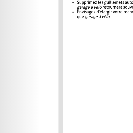
Supprimez les guillemets aut
garage à vélo
retournera souve
Envisagez d'élargir votre rec
que
garage à vélo
.