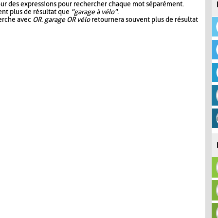
our des expressions pour rechercher chaque mot séparément.
nt plus de résultat que
"garage à vélo"
.
herche avec
OR
.
garage OR vélo
retournera souvent plus de résultat