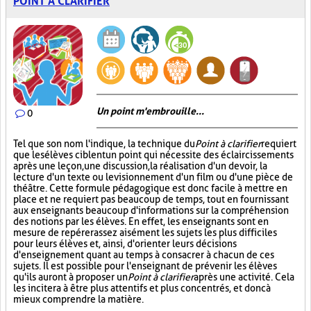
POINT À CLARIFIER
Un point m'embrouille...
0
Tel que son nom l'indique, la technique du
Point à clarifier
requiert
que les élèves ciblent un point qui nécessite des éclaircissements
après une leçon, une discussion, la réalisation d'un devoir, la
lecture d'un texte ou le visionnement d'un film ou d'une pièce de
théâtre. Cette formule pédagogique est donc facile à mettre en
place et ne requiert pas beaucoup de temps, tout en fournissant
aux enseignants beaucoup d'informations sur la compréhension
des notions par les élèves. En effet, les enseignants sont en
mesure de repérer assez aisément les sujets les plus difficiles
pour leurs élèves et, ainsi, d'orienter leurs décisions
d'enseignement quant au temps à consacrer à chacun de ces
sujets. Il est possible pour l'enseignant de prévenir les élèves
qu'ils auront à proposer un
Point à clarifier
après une activité. Cela
les incitera à être plus attentifs et plus concentrés, et donc à
mieux comprendre la matière.