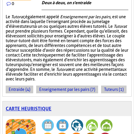
Deux à deux, on s'entraide
0
Le
Tutorat
, également appelé
Enseignement par les pairs
, est une
activité dans laquelle l'enseignant procède au jumelage
d'élèves tuteurs à un ou quelques autres élèves tutorés. Le
Tutorat
peut prendre plusieurs formes. Cependant, quelle qu'elle soit, des
élèves sont sollicités pour enseigner à d'autres élèves. Le couple
tuteur-tutoré doit être formé en tenant compte des forces des
apprenants, de leurs différentes compétences et de tout autre
facteur susceptible d'avoir des répercussions sur la qualité de leur
contact. Cette technique permet de faciliter l'apprentissage des
élèves tutorés, mais également d'enrichir les apprentissages des
tuteurs puisqu'enseigner est souvent une des meilleures façons
d'apprendre. En somme, le
Tutorat
est une activité permettant aux
élèves de faciliter et d'enrichir leurs apprentissages via le contact
avec leurs pairs.
Entraide (4)
Enseignement par les pairs (7)
Tuteurs (1)
CARTE HEURISTIQUE