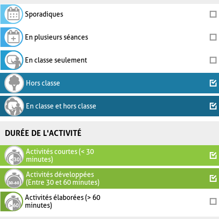
Sporadiques
En plusieurs séances
En classe seulement
Hors classe
En classe et hors classe
DURÉE DE L'ACTIVITÉ
Activités courtes (< 30
minutes)
Activités développées
(Entre 30 et 60 minutes)
Activités élaborées (> 60
minutes)