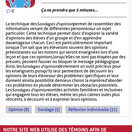
Ça ne prendra que 5 minutes...
0
La technique des
Sondages d'opinion
permet de rassembler des
informations venant de différentes personnes sur un sujet
particulier. Cette technique permet donc d'explorer la variété
d'opinions des élèves d'un groupe et d'en apprendre
davantage sur chacun. Ceci est particulièrement important
lorsque l'on sait que les élèves ont souvent des opinions
préexistantes sur les notions qui seront enseignées lors d'une
leçon et que ces opinions, lorsqu'elles ne sont pas étayées par des
preuves, peuvent fausser ou bloquer le message pédagogique.
Ainsi, les
Sondages d'opinion
deviennent un outil précieux pour
les enseignants puisqu'ils leur permettent de découvrir les
opinions de leurs élèves sur des problèmes spécifiques et leur
donnent ainsi la possibilité de mieux choisir la manière d'aborder
ces problèmes en plus de déterminer les obstacles potentiels.
Les
Sondages d'opinion
sont des activités familières et inclusives
qui engagent tous les élèves, même les plus calmes ou les plus
réticents, à découvrir et à exprimer leurs opinions.
Opinion (8)
Sondage (5)
Réflexion individuelle (31)
PAGES
NOTRE SITE WEB UTILISE DES TÉMOINS AFIN DE
1
2
›
»