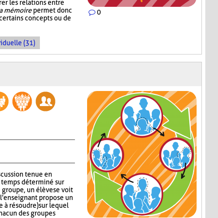
rer les relations entre
la mémoire
permet donc
0
 certains concepts ou de
iduelle (31)
iscussion tenue en
n temps déterminé sur
groupe, un élève se voit
s, l'enseignant propose un
 à résoudre) sur lequel
chacun des groupes