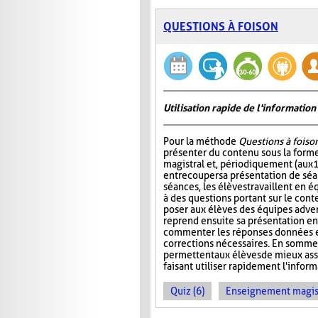
QUESTIONS À FOISON
Utilisation rapide de l'informati
Pour la méthode
Questions à foiso
présenter du contenu sous la for
magistral et, périodiquement (aux 
entrecouper sa présentation de séa
séances, les élèves travaillent en é
à des questions portant sur le cont
poser aux élèves des équipes adver
reprend ensuite sa présentation en
commenter les réponses données et
corrections nécessaires. En somme
permettent aux élèves de mieux ass
faisant utiliser rapidement l'info
Quiz (6)
Enseignement magist