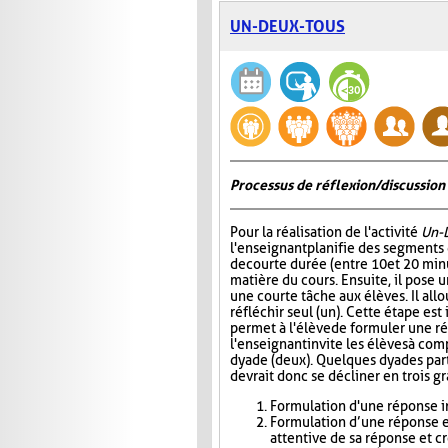
UN-DEUX-TOUS
Processus de réflexion/discussion 
Pour la réalisation de l'activité
Un-
l'enseignant planifie des segments
de courte durée (entre 10 et 20 minu
matière du cours. Ensuite, il pose
une courte tâche aux élèves. Il all
réfléchir seul (un). Cette étape est
permet à l'élève de formuler une r
l'enseignant invite les élèves à com
dyade (deux). Quelques dyades parta
devrait donc se décliner en trois g
Formulation d'une réponse in
Formulation d’une réponse e
attentive de sa réponse et c