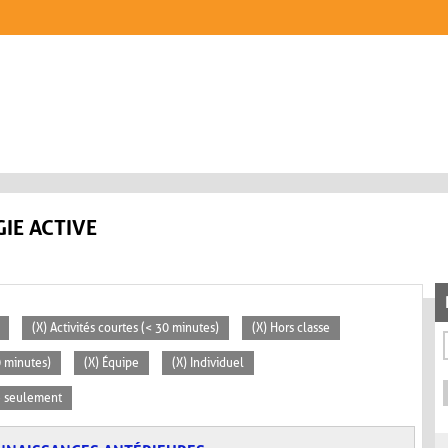
IE ACTIVE
(X) Activités courtes (< 30 minutes)
(X) Hors classe
0 minutes)
(X) Équipe
(X) Individuel
se seulement