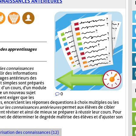
NNAISSANCES ANTÉRIEURES
n des apprentissages
 les connaissances
lir des informations
sages antérieurs des
et simples sont préparés
ut d’un cours, d'un module
re un nouveau sujet
0
ent exiger que les
, encerclent les réponses de questions à choix multiples ou les
ur les connaissances antérieures
permet aux élèves de cibler
nt réviser et ainsi de mieux se préparer à réussir leur cours. Pour
et de déterminer le degré de maîtrise des élèves et d'ajuster son
risation des connaissances (12)