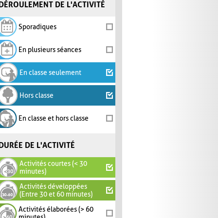
DÉROULEMENT DE L'ACTIVITÉ
Sporadiques
En plusieurs séances
En classe seulement
Hors classe
En classe et hors classe
DURÉE DE L'ACTIVITÉ
Activités courtes (< 30
minutes)
Activités développées
(Entre 30 et 60 minutes)
Activités élaborées (> 60
minutes)