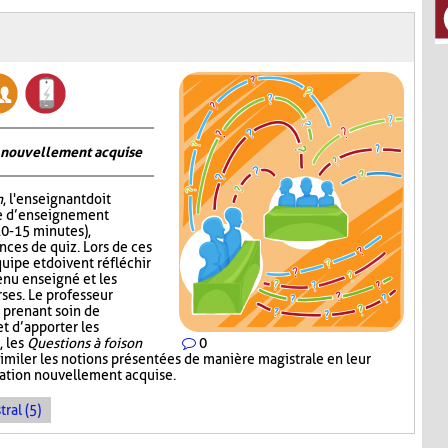
on nouvellement acquise
n
, l'enseignant doit
me d’enseignement
10-15 minutes),
nces de quiz. Lors de ces
quipe et doivent réfléchir
enu enseigné et les
ses. Le professeur
 prenant soin de
 d’apporter les
, les
Questions à foison
0
imiler les notions présentées de manière magistrale en leur
rmation nouvellement acquise.
ral (5)