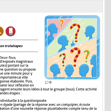
en trois étapes
Deux-Tous
,
 d'exposés magistraux
tes) portant sur la
 une question ou propose
oue une minute pour y
 importante car elle
éponse élaborée. Puis,
0
parer leur réflexion en
gent ensuite leurs idées à tout le groupe (tous). Cette activité
randes étapes :
dividuelle à la question posée
n dyade (partage de la réponse avec un coéquipier, écoute
réation d'une nouvelle réponse plus élaborée compte tenu de la