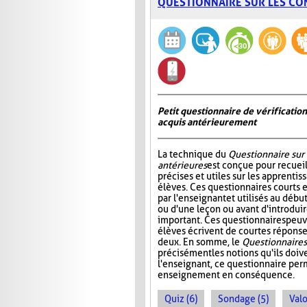
QUESTIONNAIRE SUR LES CO
Petit questionnaire de vérificatio
acquis antérieurement
La technique du
Questionnaire sur
antérieures
est conçue pour recueil
précises et utiles sur les apprentis
élèves. Ces questionnaires courts 
par l'enseignant et utilisés au déb
ou d'une leçon ou avant d'introdui
important. Ces questionnaires peuv
élèves écrivent de courtes réponses
deux. En somme, le
Questionnaire s
précisément les notions qu'ils doive
l'enseignant, ce questionnaire perm
enseignement en conséquence.
Quiz (6)
Sondage (5)
Valo