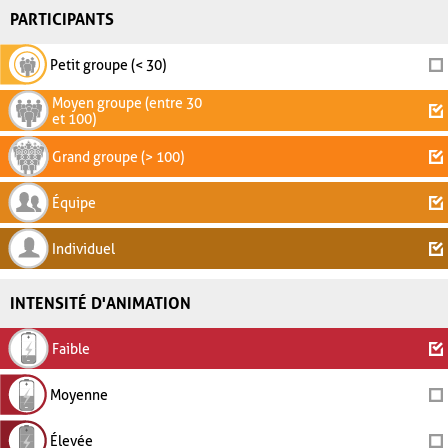
PARTICIPANTS
Petit groupe (< 30)
Moyen groupe (entre 30
et 100)
Grand groupe (> 100)
Équipe
Individuel
INTENSITÉ D'ANIMATION
Faible
Moyenne
Élevée