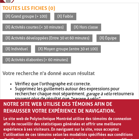
TOUTES LES FICHES (0)
(X) Grand groupe (> 100)
(X) Faible
(X) Activités courtes (< 30 minutes)
(X) Hors classe
(X) Activités développées (Entre 30 et 60 minutes)
(X) Équipe
(X) Individuel
(X) Moyen groupe (entre 30 et 100)
(X) Activités élaborées (> 60 minutes)
Votre recherche n'a donné aucun résultat
Vérifiez que l'orthographe est correcte.
Supprimez les guillemets autour des expressions pour
rechercher chaque mot séparément.
garage à vélo
retournera
souvent plus de résultat que
"garage à vélo"
.
NOTRE SITE WEB UTILISE DES TÉMOINS AFIN DE
Envisagez d'élargir votre recherche avec
OR
.
garage OR vélo
retournera souvent plus de résultat que
garage à vélo
.
REHAUSSER VOTRE EXPÉRIENCE DE NAVIGATION.
Le site web de Polytechnique Montréal utilise des témoins de connexion
afin de recueillir des statistiques générales et offrir une meilleure
expérience à ses visiteurs. En naviguant sur le site, vous acceptez
l’utilisation de ces témoins selon les modalités spécifiées aux conditions