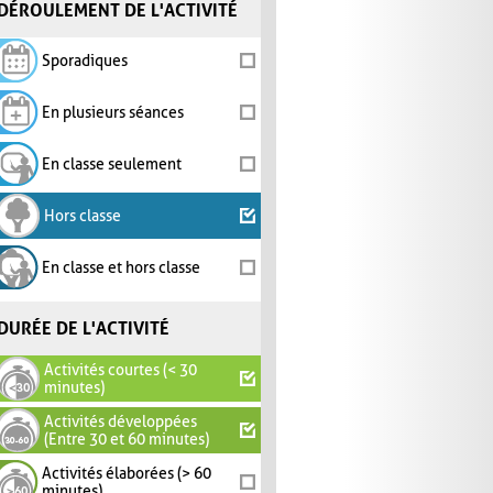
DÉROULEMENT DE L'ACTIVITÉ
Sporadiques
En plusieurs séances
En classe seulement
Hors classe
En classe et hors classe
DURÉE DE L'ACTIVITÉ
Activités courtes (< 30
minutes)
Activités développées
(Entre 30 et 60 minutes)
Activités élaborées (> 60
minutes)