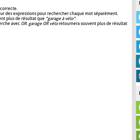
 correcte.
our des expressions pour rechercher chaque mot séparément.
nt plus de résultat que
"garage à vélo"
.
herche avec
OR
.
garage OR vélo
retournera souvent plus de résultat