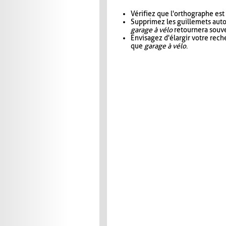
Vérifiez que l'orthographe est
Supprimez les guillemets aut
garage à vélo
retournera souve
Envisagez d'élargir votre rec
que
garage à vélo
.