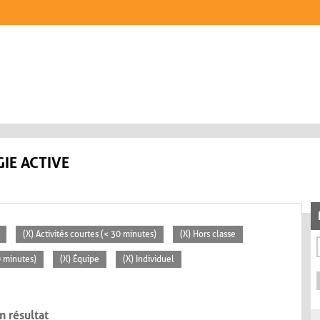
IE ACTIVE
(X) Activités courtes (< 30 minutes)
(X) Hors classe
0 minutes)
(X) Équipe
(X) Individuel
n résultat