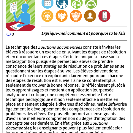
Explique-moi comment et pourquoi tu le fais
0
La technique des
Solutions documentées
consiste à inviter les
élèves à résoudre un exercice en suivant les étapes de résolution
et en documentant ces étapes. Cette technique se base sur la
métacagonition puisqu'elle permet aux élèves de prendre
conscience de leurs stratégies de résolution de problèmes en se
questionnant sur les étapes à suivre. Les élèves doivent donc
résoudre l'exercice en explicitant clairement pourquoi chacune
des étapes de résolution est suivie. Ils ne se contentent plus
seulement de trouver la bonne réponse. Ils réfléchissent plutôt à
leurs apprentissages et mettent en application leur pensée
analytique et critique, une compétence essentielle. Cette
technique pédagogique est non seulement facile à mettre en
place et aisément adaptée à diverses disciplines, mais elle favorise
également le développement des compétences de résolution de
problèmes des élèves. De plus, elle permet aux enseignants
d'avoir une meilleure compréhension du degré d'intégration des
concepts par ces derniers. En effet, grâce aux
Solutions
documentées
, les enseignants peuvent plus facilement déceler
les erreurs fréquentes ou les incompréhensions liées