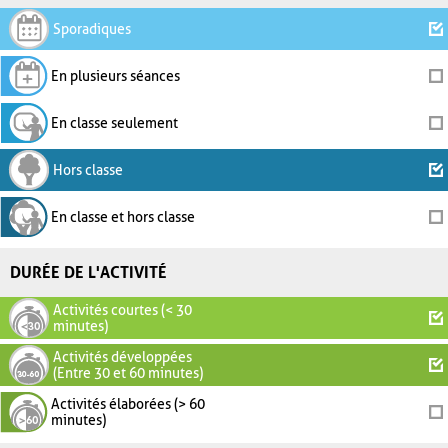
Sporadiques
En plusieurs séances
En classe seulement
Hors classe
En classe et hors classe
DURÉE DE L'ACTIVITÉ
Activités courtes (< 30
minutes)
Activités développées
(Entre 30 et 60 minutes)
Activités élaborées (> 60
minutes)