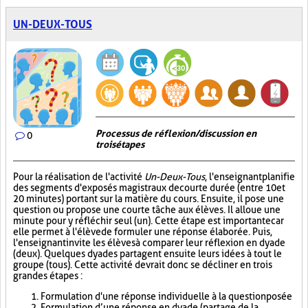
UN-DEUX-TOUS
Processus de réflexion/discussion en
0
trois étapes
Pour la réalisation de l'activité
Un-Deux-Tous
, l'enseignant planifie
des segments d'exposés magistraux de courte durée (entre 10 et
20 minutes) portant sur la matière du cours. Ensuite, il pose une
question ou propose une courte tâche aux élèves. Il alloue une
minute pour y réfléchir seul (un). Cette étape est importante car
elle permet à l'élève de formuler une réponse élaborée. Puis,
l'enseignant invite les élèves à comparer leur réflexion en dyade
(deux). Quelques dyades partagent ensuite leurs idées à tout le
groupe (tous). Cette activité devrait donc se décliner en trois
grandes étapes :
Formulation d'une réponse individuelle à la question posée
Formulation d’une réponse en dyade (partage de la