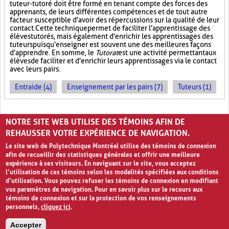
tuteur-tutoré doit être formé en tenant compte des forces des
apprenants, de leurs différentes compétences et de tout autre
facteur susceptible d'avoir des répercussions sur la qualité de leur
contact. Cette technique permet de faciliter l'apprentissage des
élèves tutorés, mais également d'enrichir les apprentissages des
tuteurs puisqu'enseigner est souvent une des meilleures façons
d'apprendre. En somme, le
Tutorat
est une activité permettant aux
élèves de faciliter et d'enrichir leurs apprentissages via le contact
avec leurs pairs.
Entraide (4)
Enseignement par les pairs (7)
Tuteurs (1)
PAGES
NOTRE SITE WEB UTILISE DES TÉMOINS AFIN DE
1
2
3
›
»
REHAUSSER VOTRE EXPÉRIENCE DE NAVIGATION.
Le site web de Polytechnique Montréal utilise des témoins de connexion
afin de recueillir des statistiques générales et offrir une meilleure
expérience à ses visiteurs. En naviguant sur le site, vous acceptez
l’utilisation de ces témoins selon les modalités spécifiées aux conditions
d’utilisation. Vous pouvez refuser les témoins de connexion en modifiant
vos paramètres de navigation. Pour en savoir plus sur le recours aux
témoins de connexion et sur la protection de vos renseignements
personnels,
cliquez ici
.
Avis de confidentialité et conditions d’utilisation
Accepter