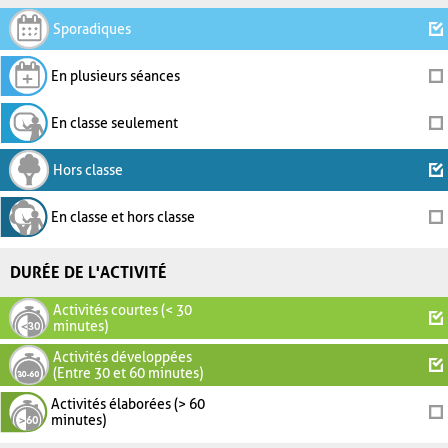
Sporadiques
En plusieurs séances
En classe seulement
Hors classe
En classe et hors classe
DURÉE DE L'ACTIVITÉ
Activités courtes (< 30
minutes)
Activités développées
(Entre 30 et 60 minutes)
Activités élaborées (> 60
minutes)