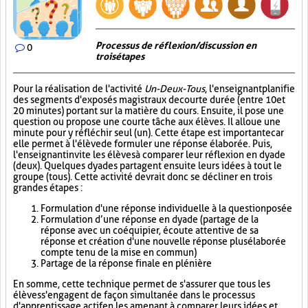
Processus de réflexion/discussion en
0
trois étapes
Pour la réalisation de l'activité
Un-Deux-Tous
, l'enseignant planifie
des segments d'exposés magistraux de courte durée (entre 10 et
20 minutes) portant sur la matière du cours. Ensuite, il pose une
question ou propose une courte tâche aux élèves. Il alloue une
minute pour y réfléchir seul (un). Cette étape est importante car
elle permet à l'élève de formuler une réponse élaborée. Puis,
l'enseignant invite les élèves à comparer leur réflexion en dyade
(deux). Quelques dyades partagent ensuite leurs idées à tout le
groupe (tous). Cette activité devrait donc se décliner en trois
grandes étapes :
Formulation d'une réponse individuelle à la question posée
Formulation d’une réponse en dyade (partage de la
réponse avec un coéquipier, écoute attentive de sa
réponse et création d'une nouvelle réponse plus élaborée
compte tenu de la mise en commun)
Partage de la réponse finale en plénière
En somme, cette technique permet de s'assurer que tous les
élèves s'engagent de façon simultanée dans le processus
d'apprentissage actif en les amenant à comparer leurs idées et