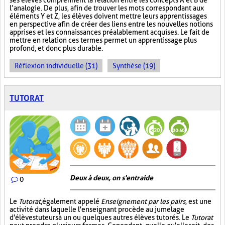
ses élèves comprennent la relation entre les concepts A et B de
l’analogie. De plus, afin de trouver les mots correspondant aux
éléments Y et Z, les élèves doivent mettre leurs apprentissages
en perspective afin de créer des liens entre les nouvelles notions
apprises et les connaissances préalablement acquises. Le fait de
mettre en relation ces termes permet un apprentissage plus
profond, et donc plus durable.
Réflexion individuelle (31)
Synthèse (19)
TUTORAT
Deux à deux, on s'entraide
0
Le
Tutorat
, également appelé
Enseignement par les pairs
, est une
activité dans laquelle l'enseignant procède au jumelage
d'élèves tuteurs à un ou quelques autres élèves tutorés. Le
Tutorat