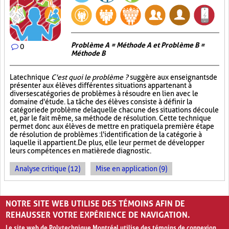
Problème A = Méthode A et Problème B =
0
Méthode B
La technique
C'est quoi le problème ?
suggère aux enseignants de
présenter aux élèves différentes situations appartenant à
diverses catégories de problèmes à résoudre en lien avec le
domaine d'étude. La tâche des élèves consiste à définir la
catégorie de problème de laquelle chacune des situations découle
et, par le fait même, sa méthode de résolution. Cette technique
permet donc aux élèves de mettre en pratique la première étape
de résolution de problèmes : l'identification de la catégorie à
laquelle il appartient. De plus, elle leur permet de développer
leurs compétences en matière de diagnostic.
Analyse critique (12)
Mise en application (9)
PAGES
NOTRE SITE WEB UTILISE DES TÉMOINS AFIN DE
1
2
3
›
»
REHAUSSER VOTRE EXPÉRIENCE DE NAVIGATION.
Le site web de Polytechnique Montréal utilise des témoins de connexion