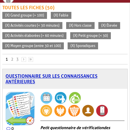
TOUTES LES FICHES (50)
(X) Grand groupe (> 100)
(X) Faible
(X) Activités courtes (< 30 minutes)
(X) Hors classe
(X) Élevée
(X) Activités élaborées (> 60 minutes)
(X) Petit groupe (< 30)
(X) Moyen groupe (entre 30 et 100)
(X) Sporadiques
PAGES
1
2
3
›
»
QUESTIONNAIRE SUR LES CONNAISSANCES
ANTÉRIEURES
Petit questionnaire de vérification des
0