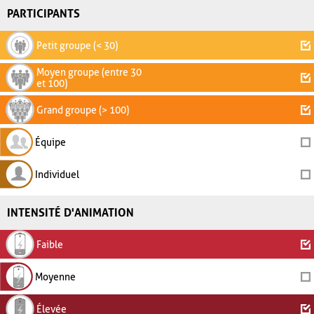
PARTICIPANTS
Petit groupe (< 30)
Moyen groupe (entre 30
et 100)
Grand groupe (> 100)
Équipe
Individuel
INTENSITÉ D'ANIMATION
Faible
Moyenne
Élevée