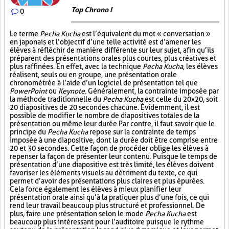
Top Chrono !
0
Le terme
Pecha Kucha
est l’équivalent du mot « conversation »
en japonais et l’objectif d’une telle activité est d’amener les
élèves à réfléchir de manière différente sur leur sujet, afin qu’ils
préparent des présentations orales plus courtes, plus créatives et
plus raffinées. En effet, avec la technique
Pecha Kucha
, les élèves
réalisent, seuls ou en groupe, une présentation orale
chronométrée à l’aide d’un logiciel de présentation tel que
PowerPoint
ou
Keynote
. Généralement, la contrainte imposée par
la méthode traditionnelle du
Pecha Kucha
est celle du 20x20, soit
20 diapositives de 20 secondes chacune. Évidemment, il est
possible de modifier le nombre de diapositives totales de la
présentation ou même leur durée. Par contre, il faut savoir que le
principe du
Pecha Kucha
repose sur la contrainte de temps
imposée à une diapositive, dont la durée doit être comprise entre
20 et 30 secondes. Cette façon de procéder oblige les élèves à
repenser la façon de présenter leur contenu. Puisque le temps de
présentation d’une diapositive est très limité, les élèves doivent
favoriser les éléments visuels au détriment du texte, ce qui
permet d’avoir des présentations plus claires et plus épurées.
Cela force également les élèves à mieux planifier leur
présentation orale ainsi qu’à la pratiquer plus d’une fois, ce qui
rend leur travail beaucoup plus structuré et professionnel. De
plus, faire une présentation selon le mode
Pecha Kucha
est
beaucoup plus intéressant pour l’auditoire puisque le rythme