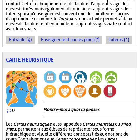
contact. Cette technique permet de faciliter l'apprentissage des
élèves tutorés, mais également d'enrichir les apprentissages des
tuteurs puisqu'enseigner est souvent une des meilleures façons
d'apprendre. En somme, le
Tutorat
est une activité permettant aux
élèves de faciliter et d'enrichir leurs apprentissages via le contact
avec leurs pairs.
Entraide (4)
Enseignement par les pairs (7)
Tuteurs (1)
CARTE HEURISTIQUE
Montre-moi à quoi tu penses
0
Les
Cartes heuristiques
, aussi appelées
Cartes mentales
ou
Mind
Maps
, permettent aux élèves de représenter sous forme
hiérarchique et visuelle différents concepts liés aux notions du
cours. Contrairement aux
Cartes conceptuelles
, les
Cartes