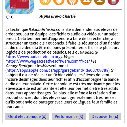
Alpha Bravo Charlie
0
La technique
Baladodiffusion
consiste à demander aux élèves de
créer, seul ou en équipe, des fichiers audio ou vidéo sur un sujet
précis. Cela leur permet d'apprendre à faire de la recherche, à
structurer un texte clair et concis, à faire la séquence d'un fichier
audio ou vidéo et à être de bons présentateurs. Il existe plusieurs
logiciels de production de balados, tels que
Audacity
(
https://www.audacityteam.org
), Vegas
(
https://www.vegascreativesoftware.com/fr-ca/
) et
GarageBand,
pour les
Mac
seulement
(
https://apps.apple.com/ca/app/garageband/id408709785
). Si
l'objectif est de réaliser un fichier vidéo, les élèves doivent
inclure des images dans leur fichier afin d'accompagner la bande
audio de leur balado. Cette technique est très motivante pour les
élèves car elle est amusante et elle leur permet d'être très actifs
dans leurs apprentissages. De plus, elle mène à la création d'un
produit concret dont les élèves sont généralement très fiers et
qu'ils ont envie de partager avec leurs collègues, leur famille et
leurs amis.
Outil électronique (4)
Performance (3)
Découverte (4)