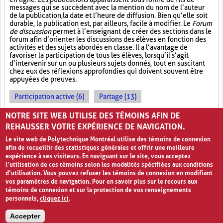
messages qui se succèdent avec la mention du nom de l’auteur
de la publication, la date et l’heure de diffusion. Bien qu’elle soit
durable, la publication est, par ailleurs, facile à modifier. Le
Forum
de discussion
permet à l’enseignant de créer des sections dans le
forum afin d’orienter les discussions des élèves en fonction des
activités et des sujets abordés en classe. Il a l’avantage de
favoriser la participation de tous les élèves, lorsqu’il s’agit
d’intervenir sur un ou plusieurs sujets donnés, tout en suscitant
chez eux des réflexions approfondies qui doivent souvent être
appuyées de preuves.
Participation active (6)
Partage (13)
Outil électronique (4)
NOTRE SITE WEB UTILISE DES TÉMOINS AFIN DE
REHAUSSER VOTRE EXPÉRIENCE DE NAVIGATION.
Le site web de Polytechnique Montréal utilise des témoins de connexion
afin de recueillir des statistiques générales et offrir une meilleure
expérience à ses visiteurs. En naviguant sur le site, vous acceptez
l’utilisation de ces témoins selon les modalités spécifiées aux conditions
d’utilisation. Vous pouvez refuser les témoins de connexion en modifiant
vos paramètres de navigation. Pour en savoir plus sur le recours aux
témoins de connexion et sur la protection de vos renseignements
personnels,
cliquez ici
.
Avis de confidentialité et conditions d’utilisation
Accepter