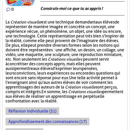
Construis-moi ce que tu as appris !
0
La
Création visuelle
est une technique demandant aux élèves de
représenter de manière imagée et concrète un concept, une
expérience vécue, un phénomène, un objet, une idée ou encore,
une technologie. Cette représentation peut très bien s'inspirer de
la réalité, comme elle peut provenir de l'imaginaire des élèves.
De plus, elle peut prendre diverses formes selon les notions qui
doivent être représentées : une affiche, un dessin, un collage, une
vidéo, une maquette, une sculpture, une reproduction miniature,
etc. Non seulement les
Créations visuelles
peuvent servir
à concrétiser des concepts appris, mais elles peuvent
aussi permettre aux élèves d'exprimer leurs pensées,
leurs convictions, leurs expériences ou encore des questions qui
sont encore sans réponse pour eux. Une telle activité permet à
l'enseignant ainsi qu'aux autres élèves de voir comment les
apprentissages des auteurs de la
Création visuelle
sont perçus,
compris et intégrés. En somme, les
Créations visuelles
permettent
aux élèves de réaliser un apprentissage en perpétuelle
confrontation avec la réalité.
Réflexion individuelle (31)
Approfondissement des connaissances (17)