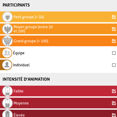
PARTICIPANTS
Petit groupe (< 30)
Moyen groupe (entre 30
et 100)
Grand groupe (> 100)
Équipe
Individuel
INTENSITÉ D'ANIMATION
Faible
Moyenne
Élevée