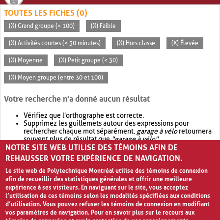
TOUTES LES FICHES (0)
(X) Grand groupe (> 100)
(X) Faible
(X) Activités courtes (< 30 minutes)
(X) Hors classe
(X) Élevée
(X) Moyenne
(X) Petit groupe (< 30)
(X) Moyen groupe (entre 30 et 100)
Votre recherche n'a donné aucun résultat
Vérifiez que l'orthographe est correcte.
Supprimez les guillemets autour des expressions pour
rechercher chaque mot séparément.
garage à vélo
retournera
souvent plus de résultat que
"garage à vélo"
.
NOTRE SITE WEB UTILISE DES TÉMOINS AFIN DE
Envisagez d'élargir votre recherche avec
OR
.
garage OR vélo
retournera souvent plus de résultat que
garage à vélo
.
REHAUSSER VOTRE EXPÉRIENCE DE NAVIGATION.
Le site web de Polytechnique Montréal utilise des témoins de connexion
afin de recueillir des statistiques générales et offrir une meilleure
expérience à ses visiteurs. En naviguant sur le site, vous acceptez
l’utilisation de ces témoins selon les modalités spécifiées aux conditions
d’utilisation. Vous pouvez refuser les témoins de connexion en modifiant
vos paramètres de navigation. Pour en savoir plus sur le recours aux