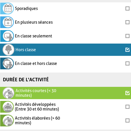
Sporadiques
En plusieurs séances
En classe seulement
Hors classe
En classe et hors classe
DURÉE DE L'ACTIVITÉ
Activités courtes (< 30
minutes)
Activités développées
(Entre 30 et 60 minutes)
Activités élaborées (> 60
minutes)