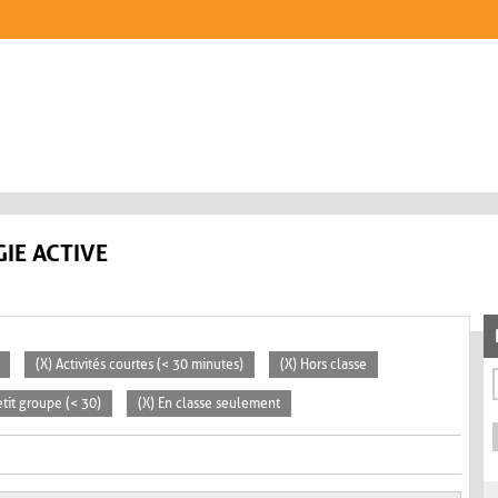
IE ACTIVE
(X) Activités courtes (< 30 minutes)
(X) Hors classe
etit groupe (< 30)
(X) En classe seulement