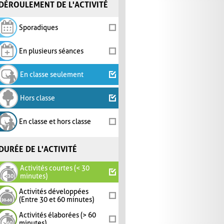
DÉROULEMENT DE L'ACTIVITÉ
Sporadiques
En plusieurs séances
En classe seulement
Hors classe
En classe et hors classe
DURÉE DE L'ACTIVITÉ
Activités courtes (< 30
minutes)
Activités développées
(Entre 30 et 60 minutes)
Activités élaborées (> 60
minutes)