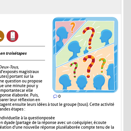
en trois étapes
Deux-Tous
,
 d'exposés magistraux
tes) portant sur la
 une question ou propose
oue une minute pour y
 importante car elle
éponse élaborée. Puis,
0
parer leur réflexion en
gent ensuite leurs idées à tout le groupe (tous). Cette activité
randes étapes :
dividuelle à la question posée
n dyade (partage de la réponse avec un coéquipier, écoute
réation d'une nouvelle réponse plus élaborée compte tenu de la