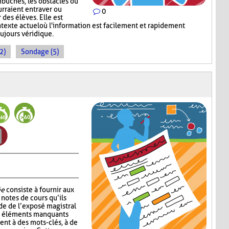
mbûches, les obstacles ou
rraient entraver ou
0
des élèves. Elle est
ntexte actuel où l'information est facilement et rapidement
oujours véridique.
2)
Sondage (5)
ée
consiste à fournir aux
notes de cours qu’ils
de de l’exposé magistral
es éléments manquants
ent à des mots-clés, à de