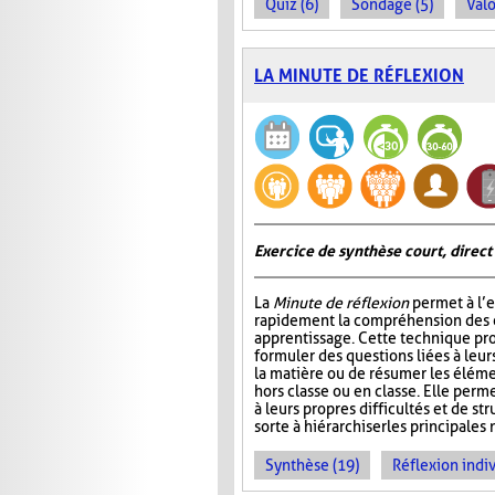
Quiz (6)
Sondage (5)
Valo
LA MINUTE DE RÉFLEXION
Exercice de synthèse court, direct
La
Minute de réflexion
permet à l’e
rapidement la compréhension des él
apprentissage. Cette technique pr
formuler des questions liées à leu
la matière ou de résumer les élém
hors classe ou en classe. Elle perme
à leurs propres difficultés et de st
sorte à hiérarchiser les principales 
Synthèse (19)
Réflexion indiv