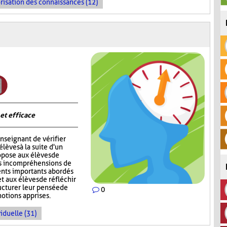
risation des connaissances (12)
 et efficace
nseignant de vérifier
èves à la suite d'un
opose aux élèves de
rs incompréhensions de
ents importants abordés
t aux élèves de réfléchir
ructurer leur pensée de
0
notions apprises.
iduelle (31)