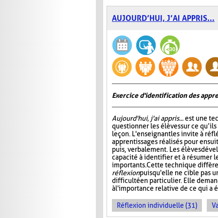
AUJOURD’HUI, J’AI APPRIS...
Exercice d'identification des appre
Aujourd'hui, j'ai appris...
est une te
questionner les élèves sur ce qu’ils
leçon. L'enseignant les invite à ré
apprentissages réalisés pour ensuit
puis, verbalement. Les élèves dével
capacité à identifier et à résumer 
importants. Cette technique diffère
réflexion
puisqu'elle ne cible pas 
difficulté en particulier. Elle dem
à l'importance relative de ce qui a é
Réflexion individuelle (31)
Va