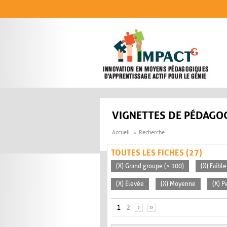
Aller au contenu principal
VIGNETTES DE PÉDAGOG
Accueil
Recherche
TOUTES LES FICHES (27)
(X) Grand groupe (> 100)
(X) Faible
(X) Élevée
(X) Moyenne
(X) P
PAGES
1
2
›
»