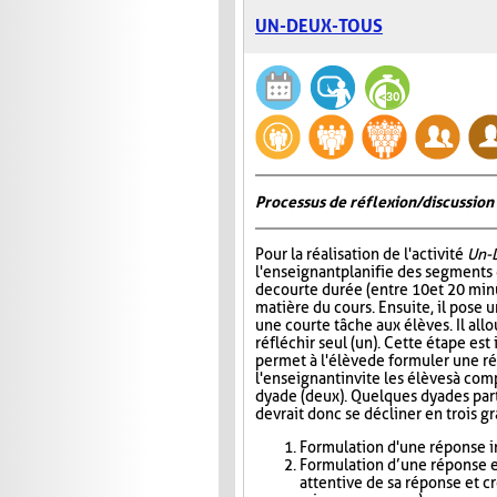
UN-DEUX-TOUS
Processus de réflexion/discussion 
Pour la réalisation de l'activité
Un-
l'enseignant planifie des segments
de courte durée (entre 10 et 20 minu
matière du cours. Ensuite, il pose
une courte tâche aux élèves. Il all
réfléchir seul (un). Cette étape est
permet à l'élève de formuler une r
l'enseignant invite les élèves à com
dyade (deux). Quelques dyades parta
devrait donc se décliner en trois g
Formulation d'une réponse in
Formulation d’une réponse e
attentive de sa réponse et c