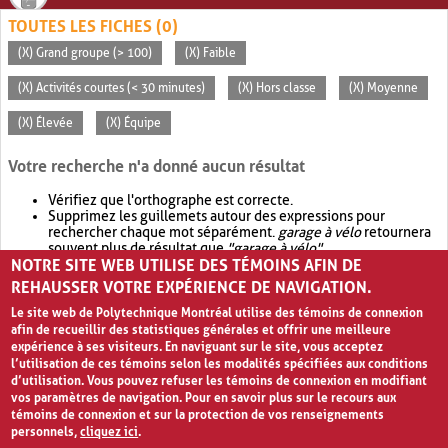
TOUTES LES FICHES (0)
(X) Grand groupe (> 100)
(X) Faible
(X) Activités courtes (< 30 minutes)
(X) Hors classe
(X) Moyenne
(X) Élevée
(X) Équipe
Votre recherche n'a donné aucun résultat
Vérifiez que l'orthographe est correcte.
Supprimez les guillemets autour des expressions pour
rechercher chaque mot séparément.
garage à vélo
retournera
souvent plus de résultat que
"garage à vélo"
.
NOTRE SITE WEB UTILISE DES TÉMOINS AFIN DE
Envisagez d'élargir votre recherche avec
OR
.
garage OR vélo
retournera souvent plus de résultat que
garage à vélo
.
REHAUSSER VOTRE EXPÉRIENCE DE NAVIGATION.
Le site web de Polytechnique Montréal utilise des témoins de connexion
afin de recueillir des statistiques générales et offrir une meilleure
expérience à ses visiteurs. En naviguant sur le site, vous acceptez
l’utilisation de ces témoins selon les modalités spécifiées aux conditions
d’utilisation. Vous pouvez refuser les témoins de connexion en modifiant
vos paramètres de navigation. Pour en savoir plus sur le recours aux
témoins de connexion et sur la protection de vos renseignements
personnels,
cliquez ici
.
Avis de confidentialité et conditions d’utilisation