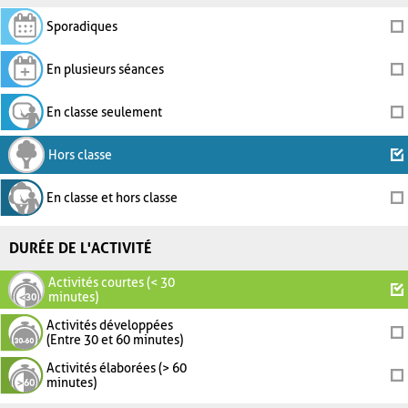
Sporadiques
En plusieurs séances
En classe seulement
Hors classe
En classe et hors classe
DURÉE DE L'ACTIVITÉ
Activités courtes (< 30
minutes)
Activités développées
(Entre 30 et 60 minutes)
Activités élaborées (> 60
minutes)