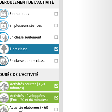
DÉROULEMENT DE L'ACTIVITÉ
Sporadiques
En plusieurs séances
En classe seulement
Hors classe
En classe et hors classe
DURÉE DE L'ACTIVITÉ
Activités courtes (< 30
minutes)
Activités développées
(Entre 30 et 60 minutes)
Activités élaborées (> 60
minutes)