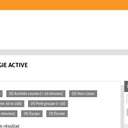
IE ACTIVE
(X) Activités courtes (< 30 minutes)
(X) Hors classe
tre 30 et 100)
(X) Petit groupe (< 30)
0 minutes)
(X) Équipe
(X) Élevée
n résultat