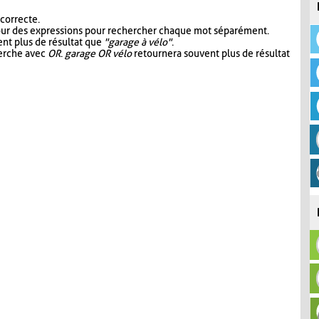
 correcte.
our des expressions pour rechercher chaque mot séparément.
nt plus de résultat que
"garage à vélo"
.
herche avec
OR
.
garage OR vélo
retournera souvent plus de résultat