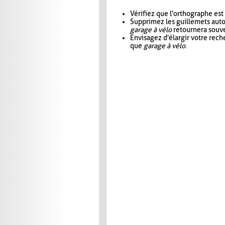
Vérifiez que l'orthographe est
Supprimez les guillemets aut
garage à vélo
retournera souve
Envisagez d'élargir votre rec
que
garage à vélo
.