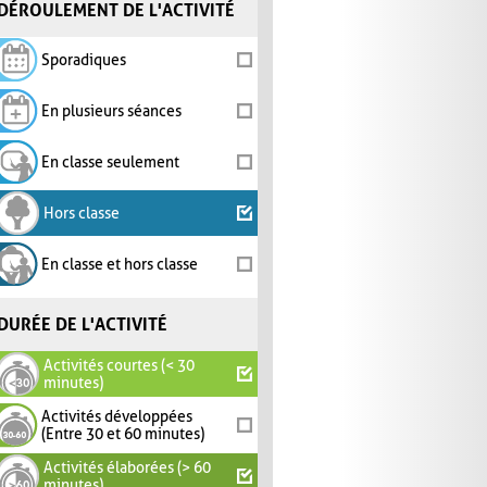
DÉROULEMENT DE L'ACTIVITÉ
Sporadiques
En plusieurs séances
En classe seulement
Hors classe
En classe et hors classe
DURÉE DE L'ACTIVITÉ
Activités courtes (< 30
minutes)
Activités développées
(Entre 30 et 60 minutes)
Activités élaborées (> 60
minutes)