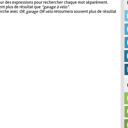
our des expressions pour rechercher chaque mot séparément.
nt plus de résultat que
"garage à vélo"
.
herche avec
OR
.
garage OR vélo
retournera souvent plus de résultat