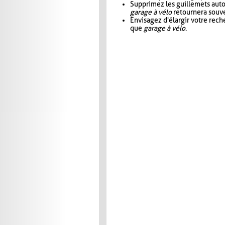
Supprimez les guillemets aut
garage à vélo
retournera souve
Envisagez d'élargir votre rec
que
garage à vélo
.