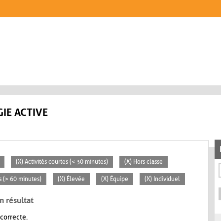
IE ACTIVE
(X) Activités courtes (< 30 minutes)
(X) Hors classe
s (> 60 minutes)
(X) Élevée
(X) Équipe
(X) Individuel
n résultat
 correcte.