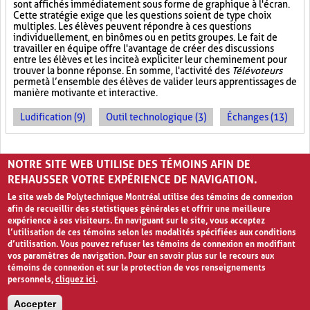
sont affichés immédiatement sous forme de graphique à l'écran.
Cette stratégie exige que les questions soient de type choix
multiples. Les élèves peuvent répondre à ces questions
individuellement, en binômes ou en petits groupes. Le fait de
travailler en équipe offre l'avantage de créer des discussions
entre les élèves et les incite à expliciter leur cheminement pour
trouver la bonne réponse. En somme, l'activité des
Télévoteurs
permet à l’ensemble des élèves de valider leurs apprentissages de
manière motivante et interactive.
Ludification (9)
Outil technologique (3)
Échanges (13)
PAGES
NOTRE SITE WEB UTILISE DES TÉMOINS AFIN DE
1
2
›
»
REHAUSSER VOTRE EXPÉRIENCE DE NAVIGATION.
Le site web de Polytechnique Montréal utilise des témoins de connexion
afin de recueillir des statistiques générales et offrir une meilleure
expérience à ses visiteurs. En naviguant sur le site, vous acceptez
l’utilisation de ces témoins selon les modalités spécifiées aux conditions
d’utilisation. Vous pouvez refuser les témoins de connexion en modifiant
vos paramètres de navigation. Pour en savoir plus sur le recours aux
témoins de connexion et sur la protection de vos renseignements
personnels,
cliquez ici
.
Avis de confidentialité et conditions d’utilisation
Accepter