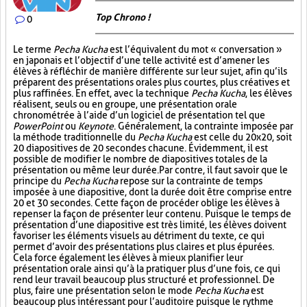
Top Chrono !
0
Le terme
Pecha Kucha
est l’équivalent du mot « conversation »
en japonais et l’objectif d’une telle activité est d’amener les
élèves à réfléchir de manière différente sur leur sujet, afin qu’ils
préparent des présentations orales plus courtes, plus créatives et
plus raffinées. En effet, avec la technique
Pecha Kucha
, les élèves
réalisent, seuls ou en groupe, une présentation orale
chronométrée à l’aide d’un logiciel de présentation tel que
PowerPoint
ou
Keynote
. Généralement, la contrainte imposée par
la méthode traditionnelle du
Pecha Kucha
est celle du 20x20, soit
20 diapositives de 20 secondes chacune. Évidemment, il est
possible de modifier le nombre de diapositives totales de la
présentation ou même leur durée. Par contre, il faut savoir que le
principe du
Pecha Kucha
repose sur la contrainte de temps
imposée à une diapositive, dont la durée doit être comprise entre
20 et 30 secondes. Cette façon de procéder oblige les élèves à
repenser la façon de présenter leur contenu. Puisque le temps de
présentation d’une diapositive est très limité, les élèves doivent
favoriser les éléments visuels au détriment du texte, ce qui
permet d’avoir des présentations plus claires et plus épurées.
Cela force également les élèves à mieux planifier leur
présentation orale ainsi qu’à la pratiquer plus d’une fois, ce qui
rend leur travail beaucoup plus structuré et professionnel. De
plus, faire une présentation selon le mode
Pecha Kucha
est
beaucoup plus intéressant pour l’auditoire puisque le rythme