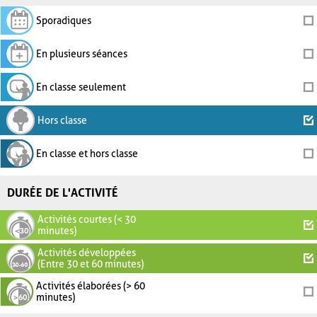
Sporadiques
En plusieurs séances
En classe seulement
Hors classe
En classe et hors classe
DURÉE DE L'ACTIVITÉ
Activités courtes (< 30
minutes)
Activités développées
(Entre 30 et 60 minutes)
Activités élaborées (> 60
minutes)