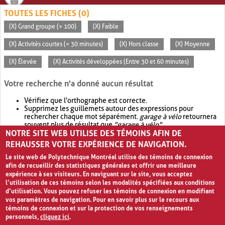
TOUTES LES FICHES (0)
(X) Grand groupe (> 100)
(X) Faible
(X) Activités courtes (< 30 minutes)
(X) Hors classe
(X) Moyenne
(X) Élevée
(X) Activités développées (Entre 30 et 60 minutes)
Votre recherche n'a donné aucun résultat
Vérifiez que l'orthographe est correcte.
Supprimez les guillemets autour des expressions pour
rechercher chaque mot séparément.
garage à vélo
retournera
souvent plus de résultat que
"garage à vélo"
.
NOTRE SITE WEB UTILISE DES TÉMOINS AFIN DE
Envisagez d'élargir votre recherche avec
OR
.
garage OR vélo
retournera souvent plus de résultat que
garage à vélo
.
REHAUSSER VOTRE EXPÉRIENCE DE NAVIGATION.
Le site web de Polytechnique Montréal utilise des témoins de connexion
afin de recueillir des statistiques générales et offrir une meilleure
expérience à ses visiteurs. En naviguant sur le site, vous acceptez
l’utilisation de ces témoins selon les modalités spécifiées aux conditions
d’utilisation. Vous pouvez refuser les témoins de connexion en modifiant
vos paramètres de navigation. Pour en savoir plus sur le recours aux
témoins de connexion et sur la protection de vos renseignements
personnels,
cliquez ici
.
Avis de confidentialité et conditions d’utilisation