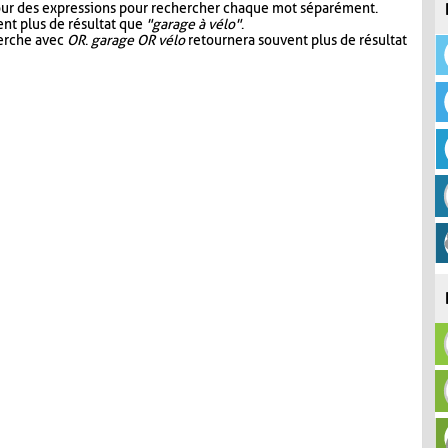
our des expressions pour rechercher chaque mot séparément.
nt plus de résultat que
"garage à vélo"
.
herche avec
OR
.
garage OR vélo
retournera souvent plus de résultat