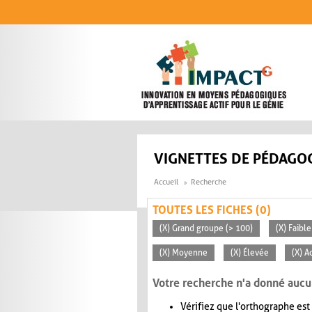
Aller au contenu principal
VIGNETTES DE PÉDAGOG
Accueil
Recherche
TOUTES LES FICHES (0)
(X) Grand groupe (> 100)
(X) Faible
(X) Moyenne
(X) Élevée
(X) A
Votre recherche n'a donné aucu
Vérifiez que l'orthographe est