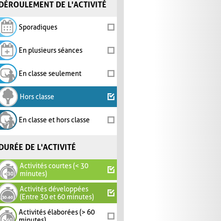
DÉROULEMENT DE L'ACTIVITÉ
Sporadiques
En plusieurs séances
En classe seulement
Hors classe
En classe et hors classe
DURÉE DE L'ACTIVITÉ
Activités courtes (< 30
minutes)
Activités développées
(Entre 30 et 60 minutes)
Activités élaborées (> 60
minutes)