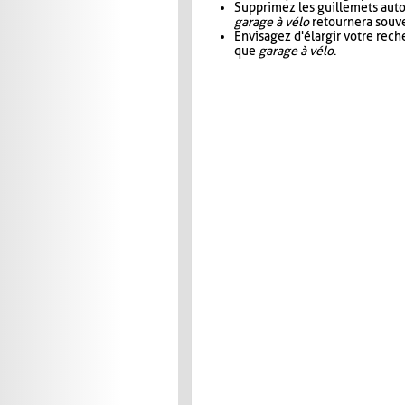
Supprimez les guillemets aut
garage à vélo
retournera souve
Envisagez d'élargir votre rec
que
garage à vélo
.