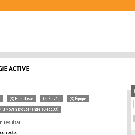
IE ACTIVE
(X) Hors classe
(X) Élevée
(X) Équipe
(X) Moyen groupe (entre 30 et 100)
n résultat
 correcte.