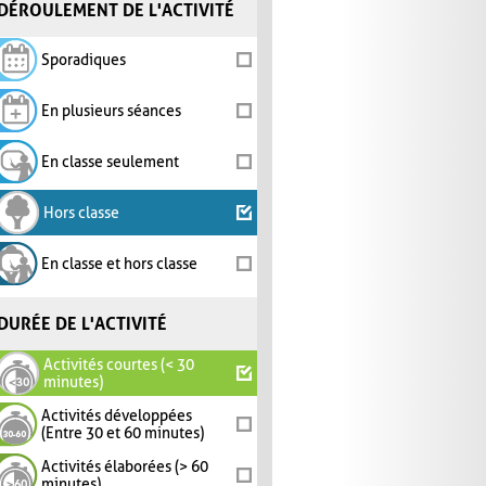
DÉROULEMENT DE L'ACTIVITÉ
Sporadiques
En plusieurs séances
En classe seulement
Hors classe
En classe et hors classe
DURÉE DE L'ACTIVITÉ
Activités courtes (< 30
minutes)
Activités développées
(Entre 30 et 60 minutes)
Activités élaborées (> 60
minutes)