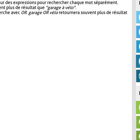
our des expressions pour rechercher chaque mot séparément.
nt plus de résultat que
"garage à vélo"
.
herche avec
OR
.
garage OR vélo
retournera souvent plus de résultat