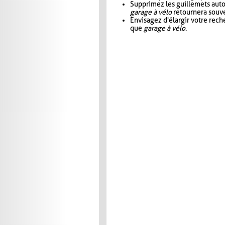
Supprimez les guillemets aut
garage à vélo
retournera souve
Envisagez d'élargir votre rec
que
garage à vélo
.