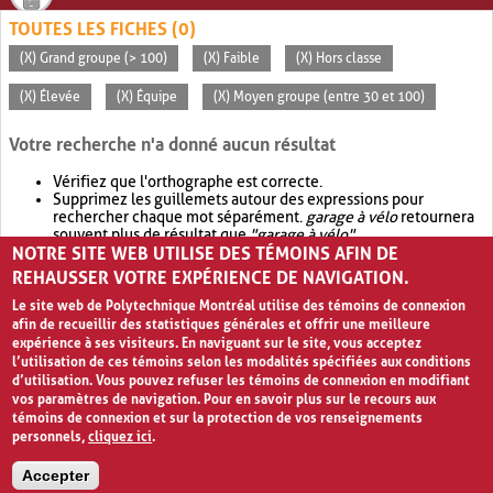
TOUTES LES FICHES (0)
(X) Grand groupe (> 100)
(X) Faible
(X) Hors classe
(X) Élevée
(X) Équipe
(X) Moyen groupe (entre 30 et 100)
Votre recherche n'a donné aucun résultat
Vérifiez que l'orthographe est correcte.
Supprimez les guillemets autour des expressions pour
rechercher chaque mot séparément.
garage à vélo
retournera
souvent plus de résultat que
"garage à vélo"
.
NOTRE SITE WEB UTILISE DES TÉMOINS AFIN DE
Envisagez d'élargir votre recherche avec
OR
.
garage OR vélo
retournera souvent plus de résultat que
garage à vélo
.
REHAUSSER VOTRE EXPÉRIENCE DE NAVIGATION.
Le site web de Polytechnique Montréal utilise des témoins de connexion
afin de recueillir des statistiques générales et offrir une meilleure
expérience à ses visiteurs. En naviguant sur le site, vous acceptez
l’utilisation de ces témoins selon les modalités spécifiées aux conditions
d’utilisation. Vous pouvez refuser les témoins de connexion en modifiant
vos paramètres de navigation. Pour en savoir plus sur le recours aux
témoins de connexion et sur la protection de vos renseignements
personnels,
cliquez ici
.
Avis de confidentialité et conditions d’utilisation
Accepter