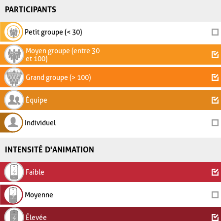
PARTICIPANTS
Petit groupe (< 30)
Moyen groupe (entre 30
et 100)
Grand groupe (> 100)
Équipe
Individuel
INTENSITÉ D'ANIMATION
Faible
Moyenne
Élevée