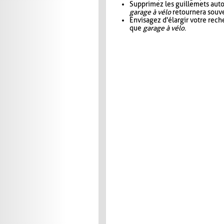
Supprimez les guillemets aut
garage à vélo
retournera souve
Envisagez d'élargir votre rec
que
garage à vélo
.