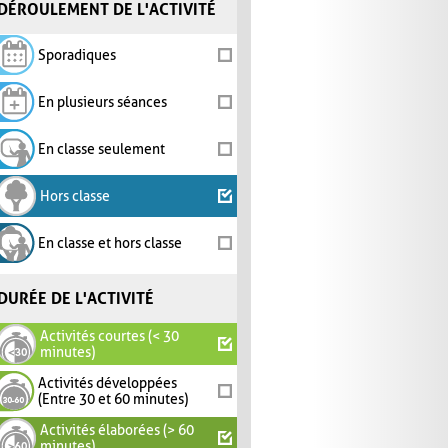
DÉROULEMENT DE L'ACTIVITÉ
Sporadiques
En plusieurs séances
En classe seulement
Hors classe
En classe et hors classe
DURÉE DE L'ACTIVITÉ
Activités courtes (< 30
minutes)
Activités développées
(Entre 30 et 60 minutes)
Activités élaborées (> 60
minutes)