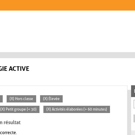
IE ACTIVE
(X) Hors classe
(X) Élevée
(X) Petit groupe (< 30)
(X) Activités élaborées (> 60 minutes)
n résultat
 correcte.