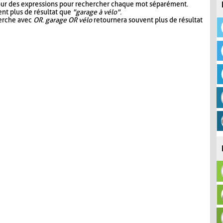
our des expressions pour rechercher chaque mot séparément.
nt plus de résultat que
"garage à vélo"
.
herche avec
OR
.
garage OR vélo
retournera souvent plus de résultat