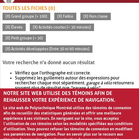
TOUTES LES FICHES (0)
(X) Grand groupe (> 100)
(X) Faible
(X) Hors classe
(X) Élevée
(X) Activités courtes (< 30 minutes)
(X) Petit groupe (< 30)
(X) Activités développées (Entre 30 et 60 minutes)
Votre recherche n'a donné aucun résultat
Vérifiez que l'orthographe est correcte.
Supprimez les guillemets autour des expressions pour
rechercher chaque mot séparément.
garage à vélo
retournera
souvent plus de résultat que
"garage à vélo"
.
NOTRE SITE WEB UTILISE DES TÉMOINS AFIN DE
Envisagez d'élargir votre recherche avec
OR
.
garage OR vélo
retournera souvent plus de résultat que
garage à vélo
.
REHAUSSER VOTRE EXPÉRIENCE DE NAVIGATION.
Le site web de Polytechnique Montréal utilise des témoins de connexion
afin de recueillir des statistiques générales et offrir une meilleure
expérience à ses visiteurs. En naviguant sur le site, vous acceptez
l’utilisation de ces témoins selon les modalités spécifiées aux conditions
d’utilisation. Vous pouvez refuser les témoins de connexion en modifiant
vos paramètres de navigation. Pour en savoir plus sur le recours aux