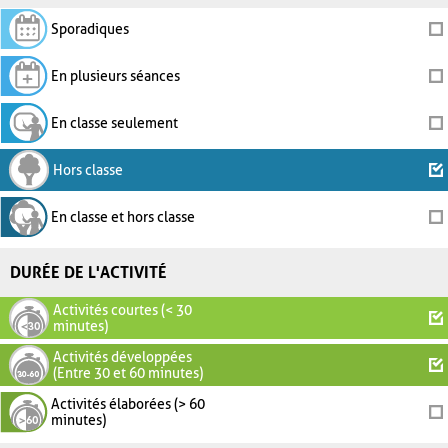
Sporadiques
En plusieurs séances
En classe seulement
Hors classe
En classe et hors classe
DURÉE DE L'ACTIVITÉ
Activités courtes (< 30
minutes)
Activités développées
(Entre 30 et 60 minutes)
Activités élaborées (> 60
minutes)