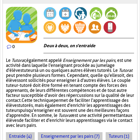
Deux à deux, on s'entraide
0
Le
Tutorat
, également appelé
Enseignement par les pairs
, est une
activité dans laquelle l'enseignant procède au jumelage
d'élèves tuteurs à un ou quelques autres élèves tutorés. Le
Tutorat
peut prendre plusieurs formes. Cependant, quelle qu'elle soit, des
élèves sont sollicités pour enseigner à d'autres élèves. Le couple
tuteur-tutoré doit être formé en tenant compte des forces des
apprenants, de leurs différentes compétences et de tout autre
facteur susceptible d'avoir des répercussions sur la qualité de leur
contact. Cette technique permet de faciliter l'apprentissage des
élèves tutorés, mais également d'enrichir les apprentissages des
tuteurs puisqu'enseigner est souvent une des meilleures façons
d'apprendre. En somme, le
Tutorat
est une activité permettant aux
élèves de faciliter et d'enrichir leurs apprentissages via le contact
avec leurs pairs.
Entraide (4)
Enseignement par les pairs (7)
Tuteurs (1)