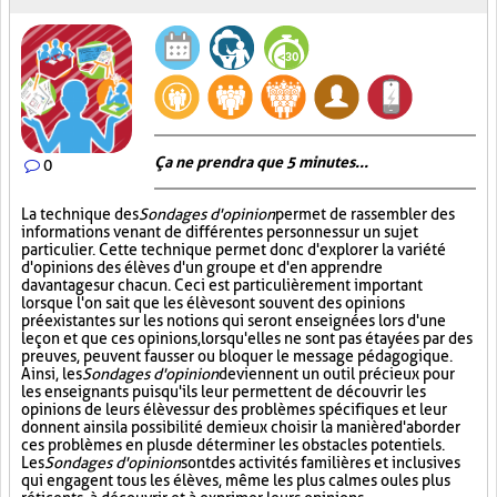
Ça ne prendra que 5 minutes...
0
La technique des
Sondages d'opinion
permet de rassembler des
informations venant de différentes personnes sur un sujet
particulier. Cette technique permet donc d'explorer la variété
d'opinions des élèves d'un groupe et d'en apprendre
davantage sur chacun. Ceci est particulièrement important
lorsque l'on sait que les élèves ont souvent des opinions
préexistantes sur les notions qui seront enseignées lors d'une
leçon et que ces opinions, lorsqu'elles ne sont pas étayées par des
preuves, peuvent fausser ou bloquer le message pédagogique.
Ainsi, les
Sondages d'opinion
deviennent un outil précieux pour
les enseignants puisqu'ils leur permettent de découvrir les
opinions de leurs élèves sur des problèmes spécifiques et leur
donnent ainsi la possibilité de mieux choisir la manière d'aborder
ces problèmes en plus de déterminer les obstacles potentiels.
Les
Sondages d'opinion
sont des activités familières et inclusives
qui engagent tous les élèves, même les plus calmes ou les plus