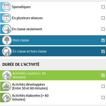
Sporadiques
En plusieurs séances
En classe seulement
Hors classe
En classe et hors classe
DURÉE DE L'ACTIVITÉ
Activités courtes (< 30
minutes)
Activités développées
(Entre 30 et 60 minutes)
Activités élaborées (> 60
minutes)