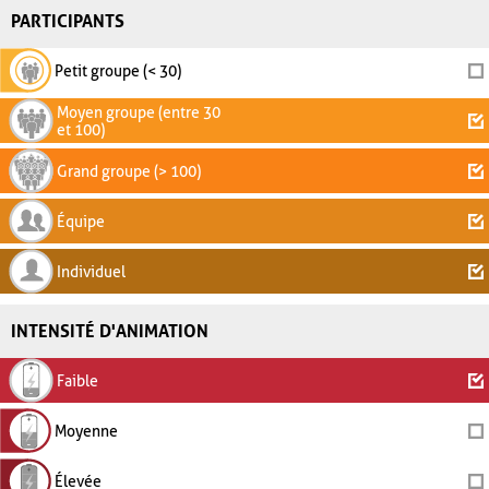
PARTICIPANTS
Petit groupe (< 30)
Moyen groupe (entre 30
et 100)
Grand groupe (> 100)
Équipe
Individuel
INTENSITÉ D'ANIMATION
Faible
Moyenne
Élevée