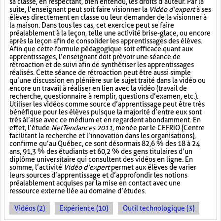
sa classe, en respectant, bien entendu, les droits d’auteur. Par la
suite, l’enseignant peut soit faire visionner la
Vidéo d’expert
à ses
élèves directement en classe ou leur demander de la visionner à
la maison. Dans tous les cas, cet exercice peut se faire
préalablement à la leçon, telle une activité brise-glace, ou encore
après la leçon afin de consolider les apprentissages des élèves.
Afin que cette formule pédagogique soit efficace quant aux
apprentissages, l’enseignant doit prévoir une séance de
rétroaction et de suivi afin de synthétiser les apprentissages
réalisés. Cette séance de rétroaction peut être aussi simple
qu’une discussion en plénière sur le sujet traité dans la vidéo ou
encore un travail à réaliser en lien avec la vidéo (travail de
recherche, questionnaire à remplir, questions d’examen, etc.).
Utiliser les vidéos comme source d’apprentissage peut être très
bénéfique pour les élèves puisque la majorité d’entre eux sont
très à l’aise avec ce médium et en regardent abondamment. En
effet, l’étude
NetTendances 2011
, menée par le CEFRIO (Centre
facilitant la recherche et l’innovation dans les organisations),
confirme qu’au Québec, ce sont désormais 82,6 % des 18 à 24
ans, 91,3 % des étudiants et 60,2 % des gens titulaires d’un
diplôme universitaire qui consultent des vidéos en ligne. En
somme, l’activité
Vidéo d’expert
permet aux élèves de varier
leurs sources d’apprentissage et d’approfondir les notions
préalablement acquises par la mise en contact avec une
ressource externe liée au domaine d’études.
Vidéos (2)
Expérience (10)
Outil technologique (3)