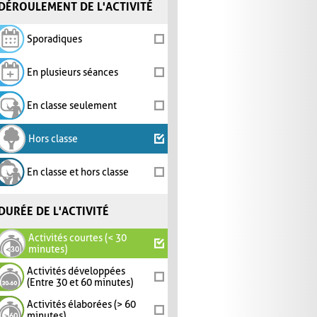
DÉROULEMENT DE L'ACTIVITÉ
Sporadiques
En plusieurs séances
En classe seulement
Hors classe
En classe et hors classe
DURÉE DE L'ACTIVITÉ
Activités courtes (< 30
minutes)
Activités développées
(Entre 30 et 60 minutes)
Activités élaborées (> 60
minutes)