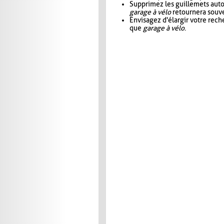
Supprimez les guillemets aut
garage à vélo
retournera souve
Envisagez d'élargir votre rec
que
garage à vélo
.