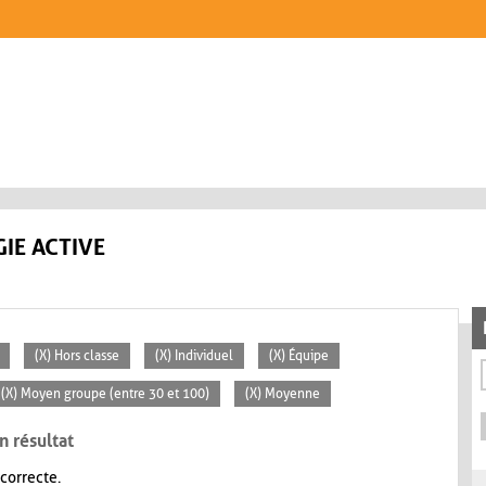
IE ACTIVE
(X) Hors classe
(X) Individuel
(X) Équipe
(X) Moyen groupe (entre 30 et 100)
(X) Moyenne
n résultat
 correcte.