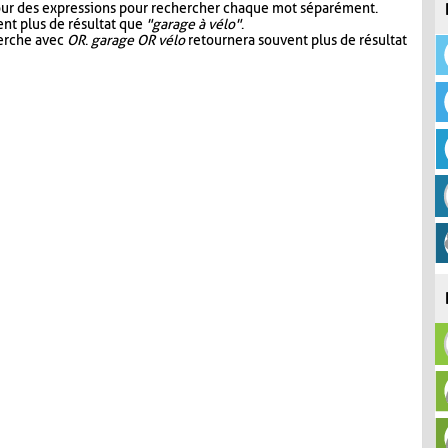
our des expressions pour rechercher chaque mot séparément.
nt plus de résultat que
"garage à vélo"
.
herche avec
OR
.
garage OR vélo
retournera souvent plus de résultat