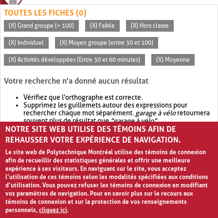
TOUTES LES FICHES (0)
(X) Grand groupe (> 100)
(X) Faible
(X) Hors classe
(X) Individuel
(X) Moyen groupe (entre 30 et 100)
(X) Activités développées (Entre 30 et 60 minutes)
(X) Moyenne
Votre recherche n'a donné aucun résultat
Vérifiez que l'orthographe est correcte.
Supprimez les guillemets autour des expressions pour
rechercher chaque mot séparément.
garage à vélo
retournera
souvent plus de résultat que
"garage à vélo"
.
NOTRE SITE WEB UTILISE DES TÉMOINS AFIN DE
Envisagez d'élargir votre recherche avec
OR
.
garage OR vélo
retournera souvent plus de résultat que
garage à vélo
.
REHAUSSER VOTRE EXPÉRIENCE DE NAVIGATION.
Le site web de Polytechnique Montréal utilise des témoins de connexion
afin de recueillir des statistiques générales et offrir une meilleure
expérience à ses visiteurs. En naviguant sur le site, vous acceptez
l’utilisation de ces témoins selon les modalités spécifiées aux conditions
d’utilisation. Vous pouvez refuser les témoins de connexion en modifiant
vos paramètres de navigation. Pour en savoir plus sur le recours aux
témoins de connexion et sur la protection de vos renseignements
personnels,
cliquez ici
.
Avis de confidentialité et conditions d’utilisation