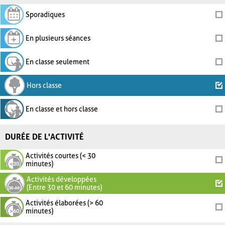
Sporadiques
En plusieurs séances
En classe seulement
Hors classe
En classe et hors classe
DURÉE DE L'ACTIVITÉ
Activités courtes (< 30
minutes)
Activités développées
(Entre 30 et 60 minutes)
Activités élaborées (> 60
minutes)