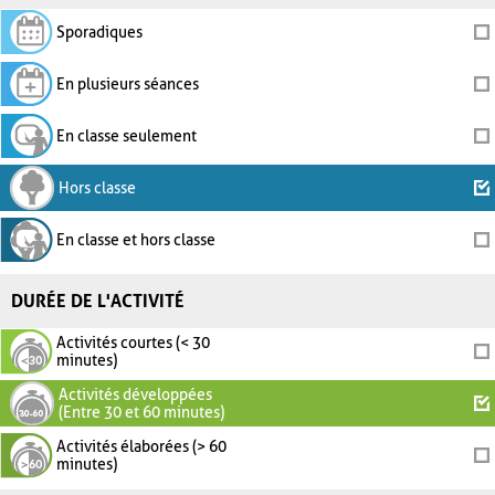
Sporadiques
En plusieurs séances
En classe seulement
Hors classe
En classe et hors classe
DURÉE DE L'ACTIVITÉ
Activités courtes (< 30
minutes)
Activités développées
(Entre 30 et 60 minutes)
Activités élaborées (> 60
minutes)