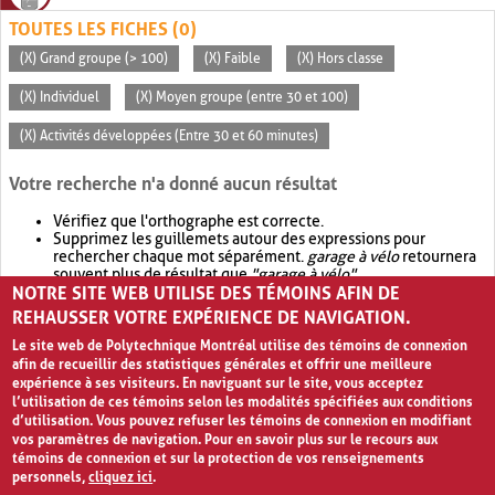
TOUTES LES FICHES (0)
(X) Grand groupe (> 100)
(X) Faible
(X) Hors classe
(X) Individuel
(X) Moyen groupe (entre 30 et 100)
(X) Activités développées (Entre 30 et 60 minutes)
Votre recherche n'a donné aucun résultat
Vérifiez que l'orthographe est correcte.
Supprimez les guillemets autour des expressions pour
rechercher chaque mot séparément.
garage à vélo
retournera
souvent plus de résultat que
"garage à vélo"
.
NOTRE SITE WEB UTILISE DES TÉMOINS AFIN DE
Envisagez d'élargir votre recherche avec
OR
.
garage OR vélo
retournera souvent plus de résultat que
garage à vélo
.
REHAUSSER VOTRE EXPÉRIENCE DE NAVIGATION.
Le site web de Polytechnique Montréal utilise des témoins de connexion
afin de recueillir des statistiques générales et offrir une meilleure
expérience à ses visiteurs. En naviguant sur le site, vous acceptez
l’utilisation de ces témoins selon les modalités spécifiées aux conditions
d’utilisation. Vous pouvez refuser les témoins de connexion en modifiant
vos paramètres de navigation. Pour en savoir plus sur le recours aux
témoins de connexion et sur la protection de vos renseignements
personnels,
cliquez ici
.
Avis de confidentialité et conditions d’utilisation