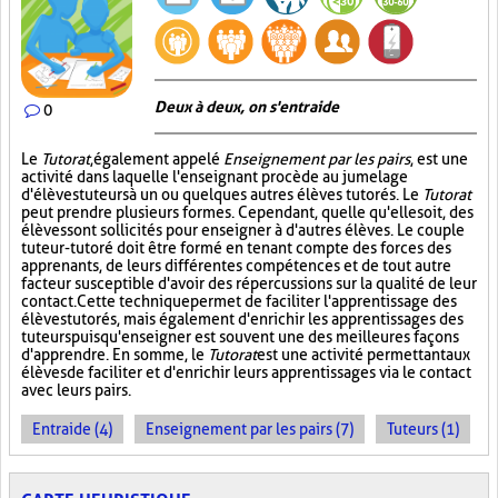
Deux à deux, on s'entraide
0
Le
Tutorat
, également appelé
Enseignement par les pairs
, est une
activité dans laquelle l'enseignant procède au jumelage
d'élèves tuteurs à un ou quelques autres élèves tutorés. Le
Tutorat
peut prendre plusieurs formes. Cependant, quelle qu'elle soit, des
élèves sont sollicités pour enseigner à d'autres élèves. Le couple
tuteur-tutoré doit être formé en tenant compte des forces des
apprenants, de leurs différentes compétences et de tout autre
facteur susceptible d'avoir des répercussions sur la qualité de leur
contact. Cette technique permet de faciliter l'apprentissage des
élèves tutorés, mais également d'enrichir les apprentissages des
tuteurs puisqu'enseigner est souvent une des meilleures façons
d'apprendre. En somme, le
Tutorat
est une activité permettant aux
élèves de faciliter et d'enrichir leurs apprentissages via le contact
avec leurs pairs.
Entraide (4)
Enseignement par les pairs (7)
Tuteurs (1)