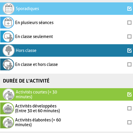
Sporadiques
En plusieurs séances
En classe seulement
Hors classe
En classe et hors classe
DURÉE DE L'ACTIVITÉ
Activités courtes (< 30
minutes)
Activités développées
(Entre 30 et 60 minutes)
Activités élaborées (> 60
minutes)