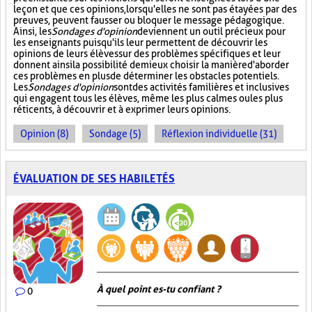
leçon et que ces opinions, lorsqu'elles ne sont pas étayées par des
preuves, peuvent fausser ou bloquer le message pédagogique.
Ainsi, les
Sondages d'opinion
deviennent un outil précieux pour
les enseignants puisqu'ils leur permettent de découvrir les
opinions de leurs élèves sur des problèmes spécifiques et leur
donnent ainsi la possibilité de mieux choisir la manière d'aborder
ces problèmes en plus de déterminer les obstacles potentiels.
Les
Sondages d'opinion
sont des activités familières et inclusives
qui engagent tous les élèves, même les plus calmes ou les plus
réticents, à découvrir et à exprimer leurs opinions.
Opinion (8)
Sondage (5)
Réflexion individuelle (31)
ÉVALUATION DE SES HABILETÉS
À quel point es-tu confiant ?
0