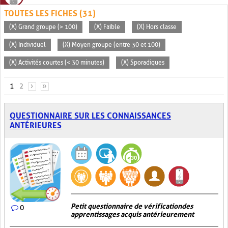
TOUTES LES FICHES (31)
(X) Grand groupe (> 100)
(X) Faible
(X) Hors classe
(X) Individuel
(X) Moyen groupe (entre 30 et 100)
(X) Activités courtes (< 30 minutes)
(X) Sporadiques
PAGES
1
2
›
»
QUESTIONNAIRE SUR LES CONNAISSANCES
ANTÉRIEURES
Petit questionnaire de vérification des
0
apprentissages acquis antérieurement