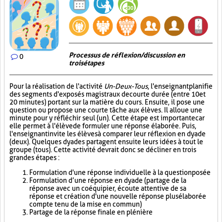
Processus de réflexion/discussion en
0
trois étapes
Pour la réalisation de l'activité
Un-Deux-Tous
, l'enseignant planifie
des segments d'exposés magistraux de courte durée (entre 10 et
20 minutes) portant sur la matière du cours. Ensuite, il pose une
question ou propose une courte tâche aux élèves. Il alloue une
minute pour y réfléchir seul (un). Cette étape est importante car
elle permet à l'élève de formuler une réponse élaborée. Puis,
l'enseignant invite les élèves à comparer leur réflexion en dyade
(deux). Quelques dyades partagent ensuite leurs idées à tout le
groupe (tous). Cette activité devrait donc se décliner en trois
grandes étapes :
Formulation d'une réponse individuelle à la question posée
Formulation d’une réponse en dyade (partage de la
réponse avec un coéquipier, écoute attentive de sa
réponse et création d'une nouvelle réponse plus élaborée
compte tenu de la mise en commun)
Partage de la réponse finale en plénière