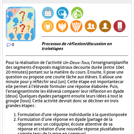
Processus de réflexion/discussion en
0
trois étapes
Pour la réalisation de l'activité
Un-Deux-Tous
, l'enseignant planifie
des segments d'exposés magistraux de courte durée (entre 10 et
20 minutes) portant sur la matière du cours. Ensuite, il pose une
question ou propose une courte tâche aux élèves. Il alloue une
minute pour y réfléchir seul (un). Cette étape est importante car
elle permet à l'élève de formuler une réponse élaborée. Puis,
l'enseignant invite les élèves à comparer leur réflexion en dyade
(deux). Quelques dyades partagent ensuite leurs idées à tout le
groupe (tous). Cette activité devrait donc se décliner en trois
grandes étapes :
Formulation d'une réponse individuelle à la question posée
Formulation d’une réponse en dyade (partage de la
réponse avec un coéquipier, écoute attentive de sa
réponse et création d'une nouvelle réponse plus élaborée
compte tenu de la mise en commun)