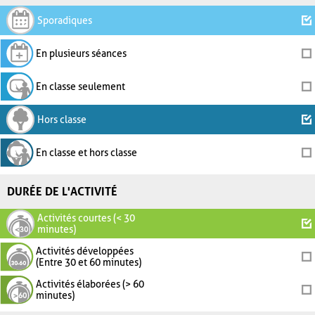
Sporadiques
En plusieurs séances
En classe seulement
Hors classe
En classe et hors classe
DURÉE DE L'ACTIVITÉ
Activités courtes (< 30
minutes)
Activités développées
(Entre 30 et 60 minutes)
Activités élaborées (> 60
minutes)