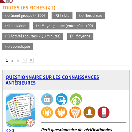
TOUTES LES FICHES (41)
(X) Grand groupe (> 100)
(X) Faible
(X) Hors classe
(X) Individuel
(X) Moyen groupe (entre 30 et 100)
(X) Activités courtes (< 30 minutes)
(X) Moyenne
(X) Sporadiques
PAGES
1
2
3
›
»
QUESTIONNAIRE SUR LES CONNAISSANCES
ANTÉRIEURES
Petit questionnaire de vérification des
0