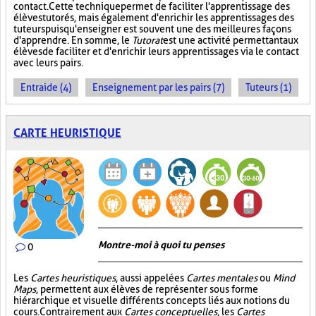
contact. Cette technique permet de faciliter l'apprentissage des
élèves tutorés, mais également d'enrichir les apprentissages des
tuteurs puisqu'enseigner est souvent une des meilleures façons
d'apprendre. En somme, le
Tutorat
est une activité permettant aux
élèves de faciliter et d'enrichir leurs apprentissages via le contact
avec leurs pairs.
Entraide (4)
Enseignement par les pairs (7)
Tuteurs (1)
CARTE HEURISTIQUE
Montre-moi à quoi tu penses
0
Les
Cartes heuristiques
, aussi appelées
Cartes mentales
ou
Mind
Maps
, permettent aux élèves de représenter sous forme
hiérarchique et visuelle différents concepts liés aux notions du
cours. Contrairement aux
Cartes conceptuelles
, les
Cartes