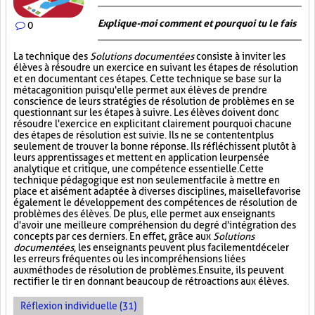
Explique-moi comment et pourquoi tu le fais
0
La technique des
Solutions documentées
consiste à inviter les
élèves à résoudre un exercice en suivant les étapes de résolution
et en documentant ces étapes. Cette technique se base sur la
métacagonition puisqu'elle permet aux élèves de prendre
conscience de leurs stratégies de résolution de problèmes en se
questionnant sur les étapes à suivre. Les élèves doivent donc
résoudre l'exercice en explicitant clairement pourquoi chacune
des étapes de résolution est suivie. Ils ne se contentent plus
seulement de trouver la bonne réponse. Ils réfléchissent plutôt à
leurs apprentissages et mettent en application leur pensée
analytique et critique, une compétence essentielle. Cette
technique pédagogique est non seulement facile à mettre en
place et aisément adaptée à diverses disciplines, mais elle favorise
également le développement des compétences de résolution de
problèmes des élèves. De plus, elle permet aux enseignants
d'avoir une meilleure compréhension du degré d'intégration des
concepts par ces derniers. En effet, grâce aux
Solutions
documentées
, les enseignants peuvent plus facilement déceler
les erreurs fréquentes ou les incompréhensions liées
aux méthodes de résolution de problèmes. Ensuite, ils peuvent
rectifier le tir en donnant beaucoup de rétroactions aux élèves.
Réflexion individuelle (31)