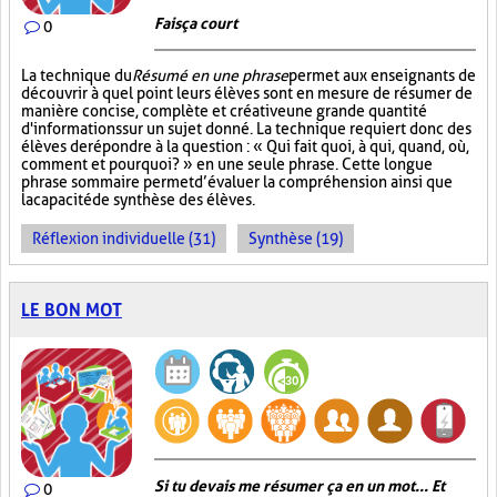
Fais ça court
0
La technique du
Résumé en une phrase
permet aux enseignants de
découvrir à quel point leurs élèves sont en mesure de résumer de
manière concise, complète et créative une grande quantité
d'informations sur un sujet donné. La technique requiert donc des
élèves de répondre à la question : « Qui fait quoi, à qui, quand, où,
comment et pourquoi? » en une seule phrase. Cette longue
phrase sommaire permet d’évaluer la compréhension ainsi que
la capacité de synthèse des élèves.
Réflexion individuelle (31)
Synthèse (19)
LE BON MOT
Si tu devais me résumer ça en un mot... Et
0