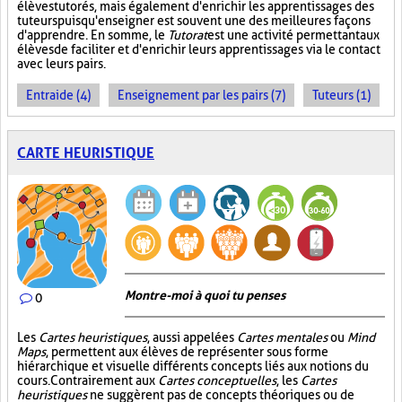
élèves tutorés, mais également d'enrichir les apprentissages des
tuteurs puisqu'enseigner est souvent une des meilleures façons
d'apprendre. En somme, le
Tutorat
est une activité permettant aux
élèves de faciliter et d'enrichir leurs apprentissages via le contact
avec leurs pairs.
Entraide (4)
Enseignement par les pairs (7)
Tuteurs (1)
CARTE HEURISTIQUE
Montre-moi à quoi tu penses
0
Les
Cartes heuristiques
, aussi appelées
Cartes mentales
ou
Mind
Maps
, permettent aux élèves de représenter sous forme
hiérarchique et visuelle différents concepts liés aux notions du
cours. Contrairement aux
Cartes conceptuelles
, les
Cartes
heuristiques
ne suggèrent pas de concepts théoriques ou de