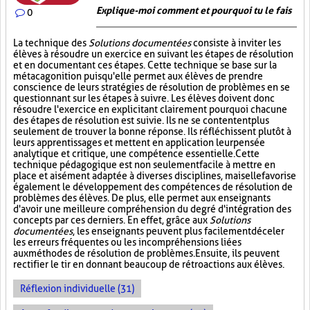
Explique-moi comment et pourquoi tu le fais
0
La technique des
Solutions documentées
consiste à inviter les
élèves à résoudre un exercice en suivant les étapes de résolution
et en documentant ces étapes. Cette technique se base sur la
métacagonition puisqu'elle permet aux élèves de prendre
conscience de leurs stratégies de résolution de problèmes en se
questionnant sur les étapes à suivre. Les élèves doivent donc
résoudre l'exercice en explicitant clairement pourquoi chacune
des étapes de résolution est suivie. Ils ne se contentent plus
seulement de trouver la bonne réponse. Ils réfléchissent plutôt à
leurs apprentissages et mettent en application leur pensée
analytique et critique, une compétence essentielle. Cette
technique pédagogique est non seulement facile à mettre en
place et aisément adaptée à diverses disciplines, mais elle favorise
également le développement des compétences de résolution de
problèmes des élèves. De plus, elle permet aux enseignants
d'avoir une meilleure compréhension du degré d'intégration des
concepts par ces derniers. En effet, grâce aux
Solutions
documentées
, les enseignants peuvent plus facilement déceler
les erreurs fréquentes ou les incompréhensions liées
aux méthodes de résolution de problèmes. Ensuite, ils peuvent
rectifier le tir en donnant beaucoup de rétroactions aux élèves.
Réflexion individuelle (31)