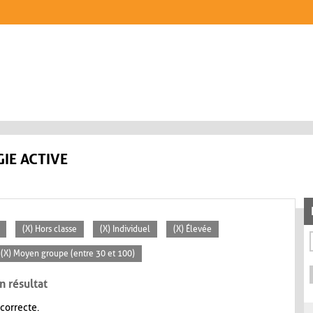
IE ACTIVE
(X) Hors classe
(X) Individuel
(X) Élevée
(X) Moyen groupe (entre 30 et 100)
n résultat
 correcte.