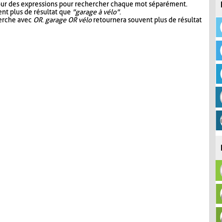
our des expressions pour rechercher chaque mot séparément.
nt plus de résultat que
"garage à vélo"
.
herche avec
OR
.
garage OR vélo
retournera souvent plus de résultat