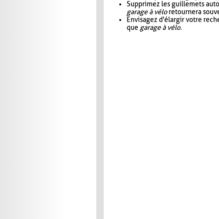
Supprimez les guillemets aut
garage à vélo
retournera souve
Envisagez d'élargir votre rec
que
garage à vélo
.