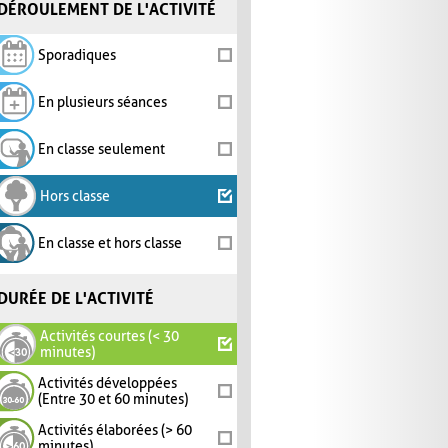
DÉROULEMENT DE L'ACTIVITÉ
Sporadiques
En plusieurs séances
En classe seulement
Hors classe
En classe et hors classe
DURÉE DE L'ACTIVITÉ
Activités courtes (< 30
minutes)
Activités développées
(Entre 30 et 60 minutes)
Activités élaborées (> 60
minutes)