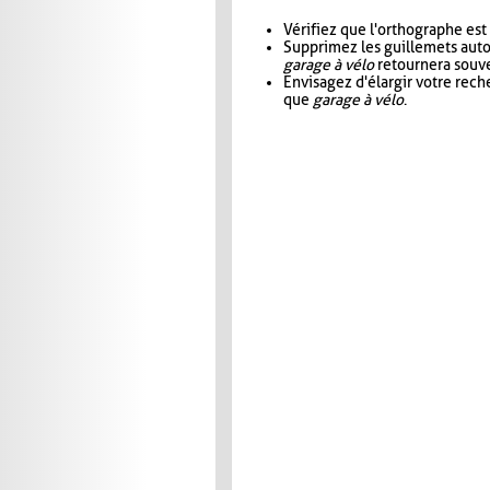
Vérifiez que l'orthographe est
Supprimez les guillemets aut
garage à vélo
retournera souve
Envisagez d'élargir votre rec
que
garage à vélo
.