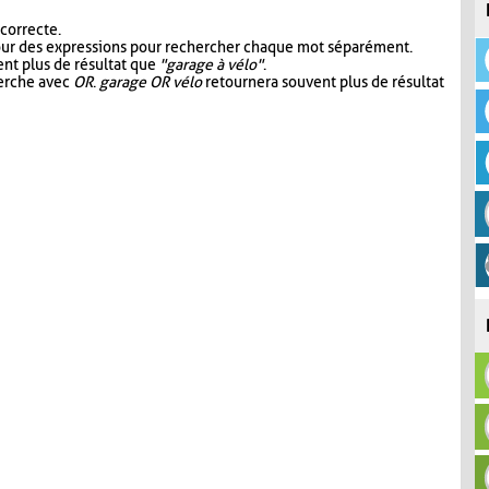
 correcte.
our des expressions pour rechercher chaque mot séparément.
nt plus de résultat que
"garage à vélo"
.
herche avec
OR
.
garage OR vélo
retournera souvent plus de résultat