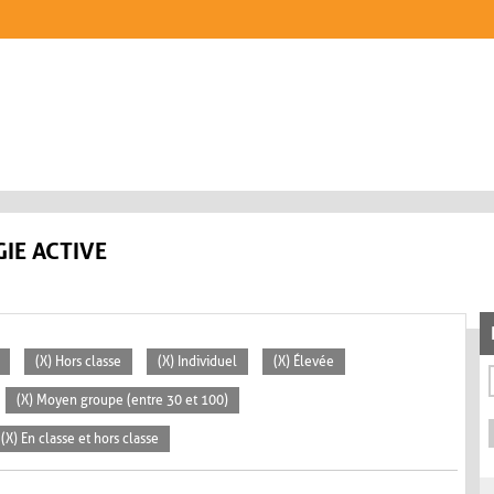
IE ACTIVE
(X) Hors classe
(X) Individuel
(X) Élevée
(X) Moyen groupe (entre 30 et 100)
(X) En classe et hors classe