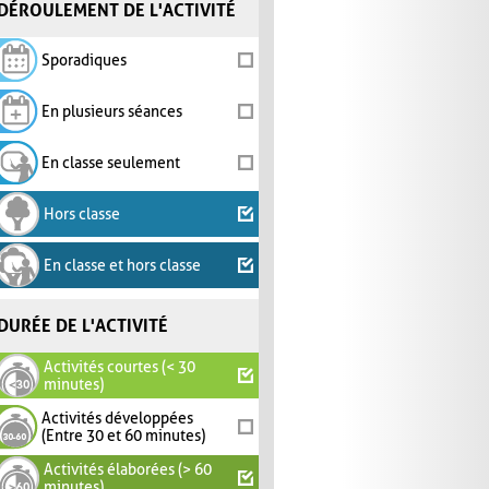
DÉROULEMENT DE L'ACTIVITÉ
Sporadiques
En plusieurs séances
En classe seulement
Hors classe
En classe et hors classe
DURÉE DE L'ACTIVITÉ
Activités courtes (< 30
minutes)
Activités développées
(Entre 30 et 60 minutes)
Activités élaborées (> 60
minutes)