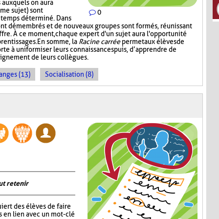
 auxquels on aura
me sujet) sont
0
n temps déterminé. Dans
ont démembrés et de nouveaux groupes sont formés, réunissant
ffre. À ce moment, chaque expert d'un sujet aura l'opportunité
prentissages. En somme, la
Racine carrée
permet aux élèves de
rte à uniformiser leurs connaissances puis, d’apprendre de
seignement de leurs collègues.
anges (13)
Socialisation (8)
ut retenir
iert des élèves de faire
s en lien avec un mot-clé