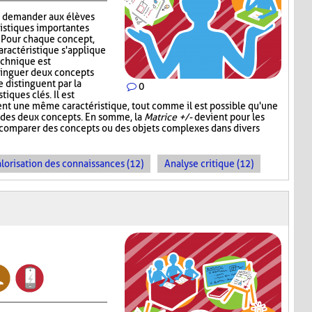
à demander aux élèves
ristiques importantes
. Pour chaque concept,
aractéristique s'applique
technique est
stinguer deux concepts
e distinguent par la
0
iques clés. Il est
ent une même caractéristique, tout comme il est possible qu'une
un des deux concepts. En somme, la
Matrice +/-
devient pour les
e comparer des concepts ou des objets complexes dans divers
lorisation des connaissances (12)
Analyse critique (12)