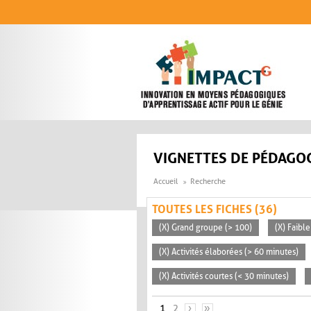
Aller au contenu principal
VIGNETTES DE PÉDAGOG
Accueil
Recherche
TOUTES LES FICHES (36)
(X) Grand groupe (> 100)
(X) Faible
(X) Activités élaborées (> 60 minutes)
(X) Activités courtes (< 30 minutes)
PAGES
1
2
›
»