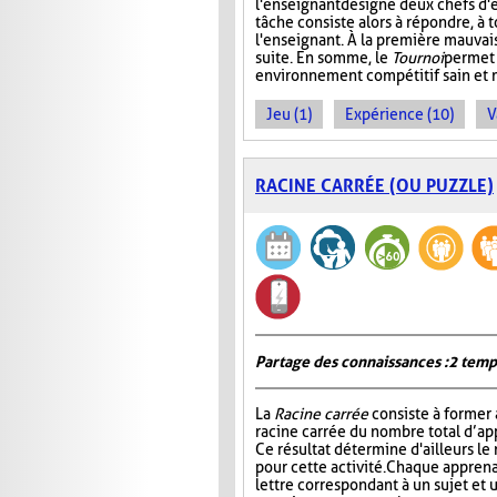
l'enseignant désigne deux chefs d'é
tâche consiste alors à répondre, à 
l'enseignant. À la première mauvais
suite. En somme, le
Tournoi
permet 
environnement compétitif sain et 
Jeu (1)
Expérience (10)
V
RACINE CARRÉE (OU PUZZLE)
Partage des connaissances : 2 temp
La
Racine carrée
consiste à former 
racine carrée du nombre total d’ap
Ce résultat détermine d'ailleurs le
pour cette activité. Chaque apprena
lettre correspondant à un sujet et 