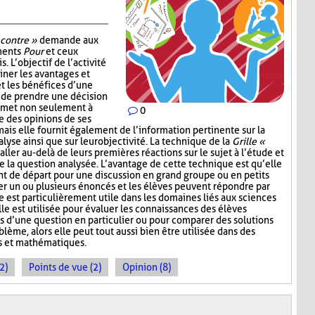
 contre »
demande aux
uments
Pour
et ceux
. L’objectif de l’activité
ner les avantages et
t les bénéfices d’une
 de prendre une décision
ermet non seulement à
0
e des opinions de ses
mais elle fournit également de l’information pertinente sur la
lyse ainsi que sur leur objectivité. La technique de la
Grille «
aller au-delà de leurs premières réactions sur le sujet à l’étude et
e la question analysée. L’avantage de cette technique est qu’elle
nt de départ pour une discussion en grand groupe ou en petits
r un ou plusieurs énoncés et les élèves peuvent répondre par
e est particulièrement utile dans les domaines liés aux sciences
lle est utilisée pour évaluer les connaissances des élèves
s d’une question en particulier ou pour comparer des solutions
ème, alors elle peut tout aussi bien être utilisée dans des
s et mathématiques.
2)
Points de vue (2)
Opinion (8)