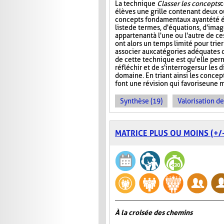
La technique
Classer les concepts
c
élèves une grille contenant deux ou
concepts fondamentaux ayant été é
liste de termes, d'équations, d'ima
appartenant à l'une ou l'autre de ce
ont alors un temps limité pour trier
associer aux catégories adéquates da
de cette technique est qu'elle per
réfléchir et de s'interroger sur le
domaine. En triant ainsi les concept
font une révision qui favorise une 
Synthèse (19)
Valorisation d
MATRICE PLUS OU MOINS (+/-
À la croisée des chemins