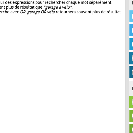
our des expressions pour rechercher chaque mot séparément.
nt plus de résultat que
"garage à vélo"
.
herche avec
OR
.
garage OR vélo
retournera souvent plus de résultat