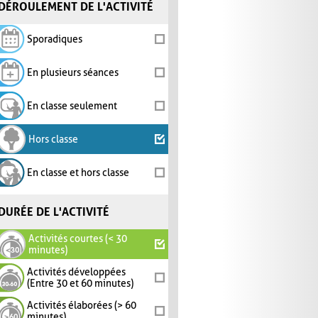
DÉROULEMENT DE L'ACTIVITÉ
Sporadiques
En plusieurs séances
En classe seulement
Hors classe
En classe et hors classe
DURÉE DE L'ACTIVITÉ
Activités courtes (< 30
minutes)
Activités développées
(Entre 30 et 60 minutes)
Activités élaborées (> 60
minutes)