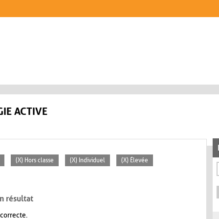
IE ACTIVE
(X) Hors classe
(X) Individuel
(X) Élevée
n résultat
 correcte.