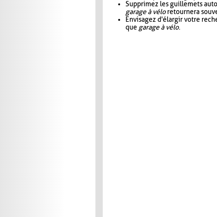
Supprimez les guillemets aut
garage à vélo
retournera souve
Envisagez d'élargir votre rec
que
garage à vélo
.