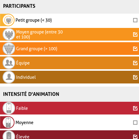
PARTICIPANTS
Petit groupe (< 30)
Moyen groupe (entre 30
et 100)
Grand groupe (> 100)
Équipe
Individuel
INTENSITÉ D'ANIMATION
Faible
Moyenne
Élevée