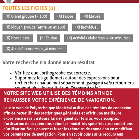
TOUTES LES FICHES (0)
(X) Grand groupe (> 100)
(X) Faible
(X) Élevée
(X) Moyen groupe (entre 30 et 100)
(X) Individuel
(X) Hors classe
(X) Équipe
(X) Activités élaborées (> 60 minutes)
(X) Activités courtes (< 30 minutes)
Votre recherche n'a donné aucun résultat
Vérifiez que l'orthographe est correcte.
Supprimez les guillemets autour des expressions pour
rechercher chaque mot séparément.
garage à vélo
retournera
souvent plus de résultat que
"garage à vélo"
.
NOTRE SITE WEB UTILISE DES TÉMOINS AFIN DE
Envisagez d'élargir votre recherche avec
OR
.
garage OR vélo
retournera souvent plus de résultat que
garage à vélo
.
REHAUSSER VOTRE EXPÉRIENCE DE NAVIGATION.
Le site web de Polytechnique Montréal utilise des témoins de connexion
afin de recueillir des statistiques générales et offrir une meilleure
expérience à ses visiteurs. En naviguant sur le site, vous acceptez
l’utilisation de ces témoins selon les modalités spécifiées aux conditions
d’utilisation. Vous pouvez refuser les témoins de connexion en modifiant
vos paramètres de navigation. Pour en savoir plus sur le recours aux