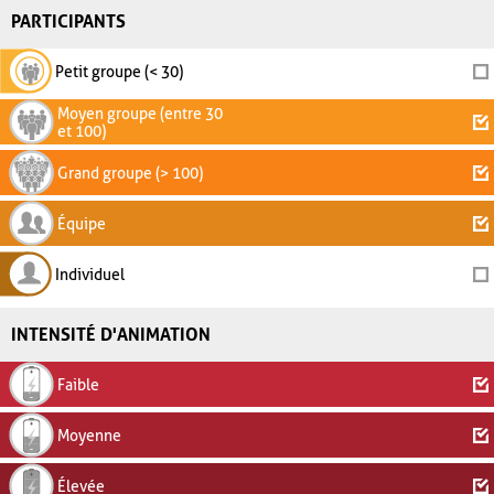
PARTICIPANTS
Petit groupe (< 30)
Moyen groupe (entre 30
et 100)
Grand groupe (> 100)
Équipe
Individuel
INTENSITÉ D'ANIMATION
Faible
Moyenne
Élevée