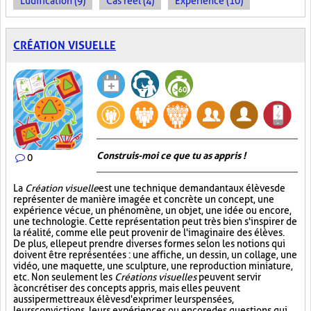
Ludification (9)
Cas réel (4)
Expérience (10)
CRÉATION VISUELLE
Construis-moi ce que tu as appris !
0
La
Création visuelle
est une technique demandant aux élèves de
représenter de manière imagée et concrète un concept, une
expérience vécue, un phénomène, un objet, une idée ou encore,
une technologie. Cette représentation peut très bien s'inspirer de
la réalité, comme elle peut provenir de l'imaginaire des élèves.
De plus, elle peut prendre diverses formes selon les notions qui
doivent être représentées : une affiche, un dessin, un collage, une
vidéo, une maquette, une sculpture, une reproduction miniature,
etc. Non seulement les
Créations visuelles
peuvent servir
à concrétiser des concepts appris, mais elles peuvent
aussi permettre aux élèves d'exprimer leurs pensées,
leurs convictions, leurs expériences ou encore des questions qui