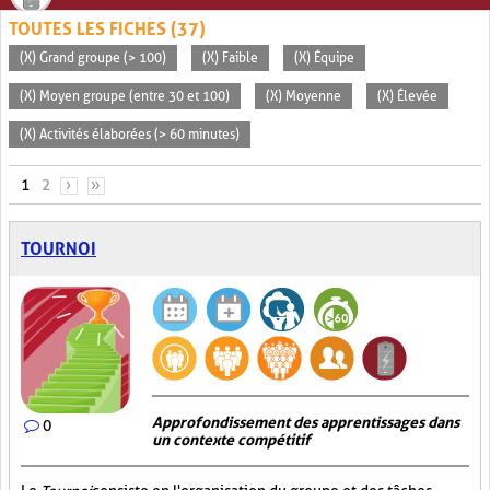
TOUTES LES FICHES (37)
(X) Grand groupe (> 100)
(X) Faible
(X) Équipe
(X) Moyen groupe (entre 30 et 100)
(X) Moyenne
(X) Élevée
(X) Activités élaborées (> 60 minutes)
PAGES
1
2
›
»
TOURNOI
Approfondissement des apprentissages dans
0
un contexte compétitif