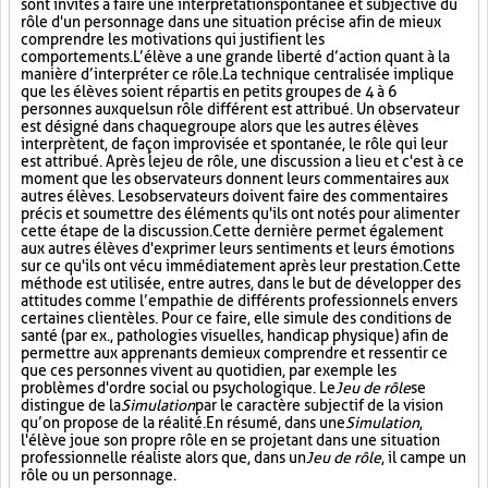
sont invités à faire une interprétation spontanée et subjective du
rôle d'un personnage dans une situation précise afin de mieux
comprendre les motivations qui justifient les
comportements. L’élève a une grande liberté d’action quant à la
manière d’interpréter ce rôle. La technique centralisée implique
que les élèves soient répartis en petits groupes de 4 à 6
personnes auxquels un rôle différent est attribué. Un observateur
est désigné dans chaque groupe alors que les autres élèves
interprètent, de façon improvisée et spontanée, le rôle qui leur
est attribué. Après le jeu de rôle, une discussion a lieu et c'est à ce
moment que les observateurs donnent leurs commentaires aux
autres élèves. Les observateurs doivent faire des commentaires
précis et soumettre des éléments qu'ils ont notés pour alimenter
cette étape de la discussion. Cette dernière permet également
aux autres élèves d'exprimer leurs sentiments et leurs émotions
sur ce qu'ils ont vécu immédiatement après leur prestation. Cette
méthode est utilisée, entre autres, dans le but de développer des
attitudes comme l’empathie de différents professionnels envers
certaines clientèles. Pour ce faire, elle simule des conditions de
santé (par ex., pathologies visuelles, handicap physique) afin de
permettre aux apprenants de mieux comprendre et ressentir ce
que ces personnes vivent au quotidien, par exemple les
problèmes d'ordre social ou psychologique. Le
Jeu de rôle
se
distingue de la
Simulation
par le caractère subjectif de la vision
qu’on propose de la réalité. En résumé, dans une
Simulation
,
l'élève joue son propre rôle en se projetant dans une situation
professionnelle réaliste alors que, dans un
Jeu de rôle
, il campe un
rôle ou un personnage.