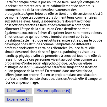
Cette technique offre la possibilité de faire l'analyse critique de
la scène interprétée et suscite habituellement de nombreux
commentaires de la part des observateurs et des
protagonistes. Après le jeu de rôle se tient une discussion et c'est à
ce moment que les observateurs donnent leurs commentaires
aux autres élèves. Ainsi, les observateurs doivent avoir des
observations précises à faire et des éléments à noter pour
alimenter l'étape de la discussion. Cette dernière permet
également aux autres élèves d'exprimer leurs sentiments et leurs
émotions sur ce qu'ils ont vécu immédiatement après leur
prestation. Cette méthode est utilisée, entre autres, dans le but de
développer des attitudes comme l’empathie de différents
professionnels envers certaines clientèles. Pour ce faire, elle
simule des conditions de santé (par ex., pathologies visuelles,
handicap physique) afin de permettre à ceux qui jouent le rôle de
ressentir ce que ces personnes vivent au quotidien comme les
problèmes d'ordre social et psychologique. Le
Jeu de rôle
se
distingue de la
Simulation
par le caractère subjectif de la vision
qu’on propose de la réalité. En résumé, dans une
Simulation
,
l'élève joue son propre rôle en se projetant dans une situation
professionnelle réaliste alors que, dans un
Jeu de rôle
, il campe un
rôle ou un personnage.
Ludification (9)
Mise en application (9)
Expérience (10)