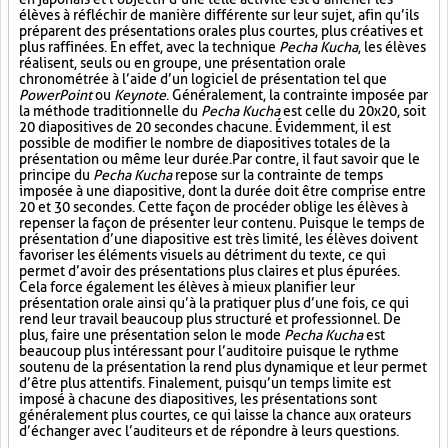
élèves à réfléchir de manière différente sur leur sujet, afin qu’ils
préparent des présentations orales plus courtes, plus créatives et
plus raffinées. En effet, avec la technique
Pecha Kucha
, les élèves
réalisent, seuls ou en groupe, une présentation orale
chronométrée à l’aide d’un logiciel de présentation tel que
PowerPoint
ou
Keynote
. Généralement, la contrainte imposée par
la méthode traditionnelle du
Pecha Kucha
est celle du 20x20, soit
20 diapositives de 20 secondes chacune. Évidemment, il est
possible de modifier le nombre de diapositives totales de la
présentation ou même leur durée. Par contre, il faut savoir que le
principe du
Pecha Kucha
repose sur la contrainte de temps
imposée à une diapositive, dont la durée doit être comprise entre
20 et 30 secondes. Cette façon de procéder oblige les élèves à
repenser la façon de présenter leur contenu. Puisque le temps de
présentation d’une diapositive est très limité, les élèves doivent
favoriser les éléments visuels au détriment du texte, ce qui
permet d’avoir des présentations plus claires et plus épurées.
Cela force également les élèves à mieux planifier leur
présentation orale ainsi qu’à la pratiquer plus d’une fois, ce qui
rend leur travail beaucoup plus structuré et professionnel. De
plus, faire une présentation selon le mode
Pecha Kucha
est
beaucoup plus intéressant pour l’auditoire puisque le rythme
soutenu de la présentation la rend plus dynamique et leur permet
d’être plus attentifs. Finalement, puisqu’un temps limite est
imposé à chacune des diapositives, les présentations sont
généralement plus courtes, ce qui laisse la chance aux orateurs
d’échanger avec l’auditeurs et de répondre à leurs questions.