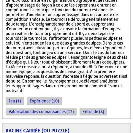
Le
Tournoi
consiste en l'organisation du groupe et des tâches
d'apprentissage de façon à ce que les apprenants entrent en
compétition. La principale fonction du tournoi est donc de
permettre d'améliorer un apprentissage dans un contexte de
compétition amicale. Le tournoi se déroule généralement en
deux temps. L'enseignant demande d'abord aux apprenants
d'étudier un contenu puis, il y a ensuite la formation d'équipes
pour réaliser le tournoi proprement dit. Il y a deux types de
tournois : le tournoi où s'affrontent plusieurs petites équipes et
celui où n'entrent en jeu que deux grandes équipes. Dans le cas
du tournoi avec plusieurs petites équipes, les élèves répondent à
des questions, font un jeu ou un exercice. Dans le cas du tournoi
réalisé par deux grandes équipes, l'enseignant désigne deux chefs
d'équipe qui, à leur tour, choisissent librement leurs coéquipiers.
La tâche consiste alors à répondre, à tour de rôle à l'intérieur d'une
même équipe, aux questions de l'enseignant. À la première
mauvaise réponse, la question s'adresse à l'équipe adverse et ainsi
de suite. En somme, le
Tournoi
permet aux élèves d’améliorer
leurs apprentissages dans un environnement compétitif sain et
motivant.
Jeu (1)
Expérience (10)
Valorisation des connaissances (12)
Entraide (4)
RACINE CARRÉE (OU PUZZLE)