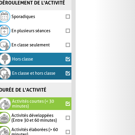
DÉROULEMENT DE L'ACTIVITÉ
Sporadiques
En plusieurs séances
En classe seulement
Hors classe
En classe et hors classe
DURÉE DE L'ACTIVITÉ
Activités courtes (< 30
minutes)
Activités développées
(Entre 30 et 60 minutes)
Activités élaborées (> 60
minutes)