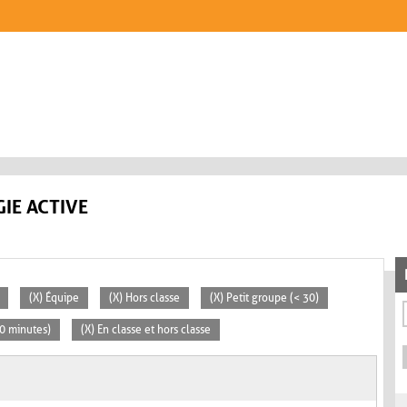
IE ACTIVE
(X) Équipe
(X) Hors classe
(X) Petit groupe (< 30)
30 minutes)
(X) En classe et hors classe