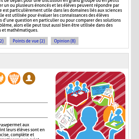
nt de départ pour une discussion en grand groupe ou en petits
r un ou plusieurs énoncés et les élèves peuvent répondre par
e est particulièrement utile dans les domaines liés aux sciences
lle est utilisée pour évaluer les connaissances des élèves
s d’une question en particulier ou pour comparer des solutions
ème, alors elle peut tout aussi bien être utilisée dans des
s et mathématiques.
2)
Points de vue (2)
Opinion (8)
rase
permet aux
int leurs élèves sont en
cise, complète et