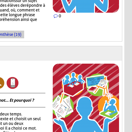
rmations sur un sujet
des élèves de répondre à
, quand, où, comment et
Cette longue phrase
0
préhension ainsi que
ynthèse (19)
ot... Et pourquoi ?
 deux temps.
exte et choisit un seul
rit un ou deux
 il a choisi ce mot.