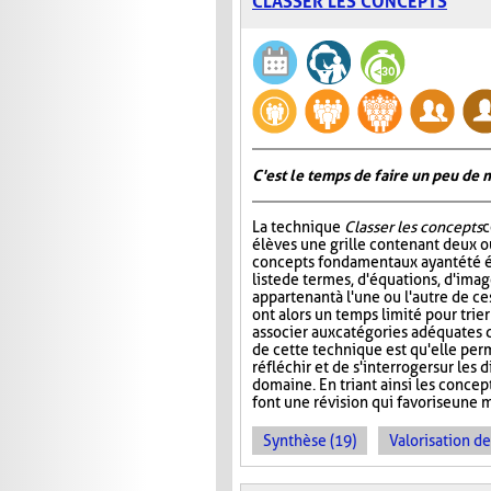
CLASSER LES CONCEPTS
C'est le temps de faire un peu de
La technique
Classer les concepts
c
élèves une grille contenant deux ou
concepts fondamentaux ayant été é
liste de termes, d'équations, d'ima
appartenant à l'une ou l'autre de ce
ont alors un temps limité pour trier
associer aux catégories adéquates da
de cette technique est qu'elle per
réfléchir et de s'interroger sur le
domaine. En triant ainsi les concept
font une révision qui favorise une 
Synthèse (19)
Valorisation d