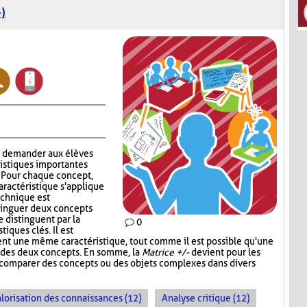
)
à demander aux élèves
ristiques importantes
. Pour chaque concept,
aractéristique s'applique
technique est
stinguer deux concepts
e distinguent par la
0
iques clés. Il est
ent une même caractéristique, tout comme il est possible qu'une
un des deux concepts. En somme, la
Matrice +/-
devient pour les
e comparer des concepts ou des objets complexes dans divers
lorisation des connaissances (12)
Analyse critique (12)