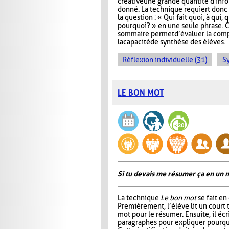
créative une grande quantité d'info
donné. La technique requiert donc 
la question : « Qui fait quoi, à qui
pourquoi? » en une seule phrase. 
sommaire permet d’évaluer la com
la capacité de synthèse des élèves.
Réflexion individuelle (31)
S
LE BON MOT
Si tu devais me résumer ça en un m
La technique
Le bon mot
se fait en
Premièrement, l’élève lit un court t
mot pour le résumer. Ensuite, il éc
paragraphes pour expliquer pourquoi