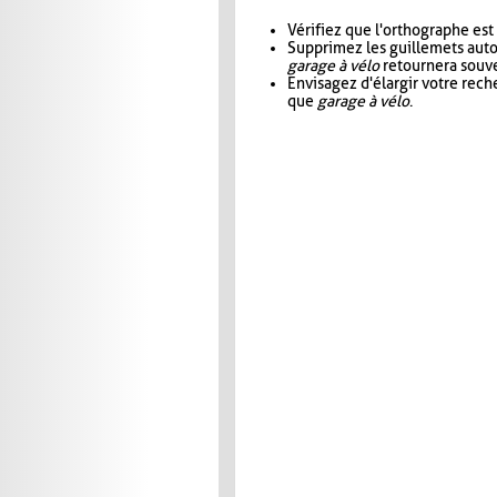
Vérifiez que l'orthographe est
Supprimez les guillemets aut
garage à vélo
retournera souve
Envisagez d'élargir votre rec
que
garage à vélo
.