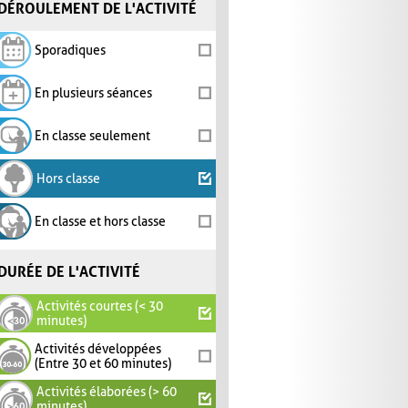
DÉROULEMENT DE L'ACTIVITÉ
Sporadiques
En plusieurs séances
En classe seulement
Hors classe
En classe et hors classe
DURÉE DE L'ACTIVITÉ
Activités courtes (< 30
minutes)
Activités développées
(Entre 30 et 60 minutes)
Activités élaborées (> 60
minutes)