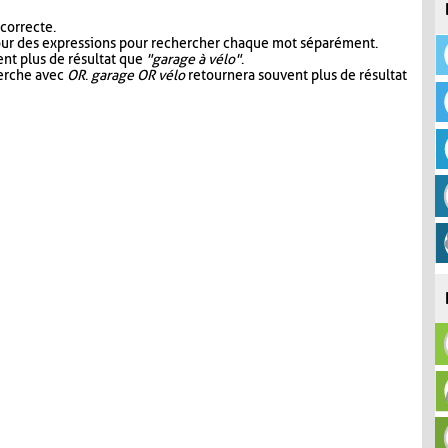
 correcte.
our des expressions pour rechercher chaque mot séparément.
nt plus de résultat que
"garage à vélo"
.
herche avec
OR
.
garage OR vélo
retournera souvent plus de résultat