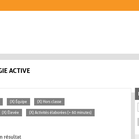
IE ACTIVE
(X) Équipe
(X) Hors classe
(X) Élevée
(X) Activités élaborées (> 60 minutes)
n résultat