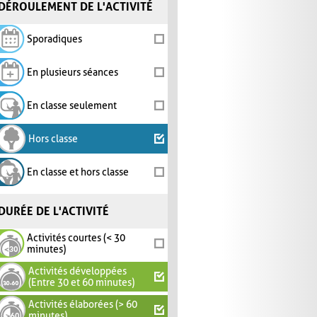
DÉROULEMENT DE L'ACTIVITÉ
Sporadiques
En plusieurs séances
En classe seulement
Hors classe
En classe et hors classe
DURÉE DE L'ACTIVITÉ
Activités courtes (< 30
minutes)
Activités développées
(Entre 30 et 60 minutes)
Activités élaborées (> 60
minutes)