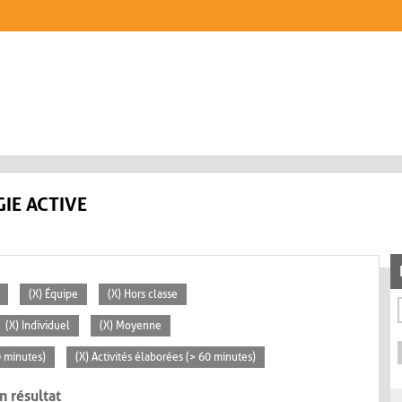
IE ACTIVE
(X) Équipe
(X) Hors classe
(X) Individuel
(X) Moyenne
0 minutes)
(X) Activités élaborées (> 60 minutes)
n résultat