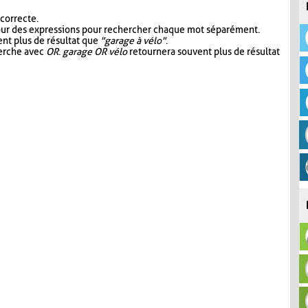
 correcte.
our des expressions pour rechercher chaque mot séparément.
nt plus de résultat que
"garage à vélo"
.
herche avec
OR
.
garage OR vélo
retournera souvent plus de résultat