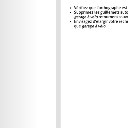
Vérifiez que l'orthographe est
Supprimez les guillemets aut
garage à vélo
retournera souve
Envisagez d'élargir votre rec
que
garage à vélo
.