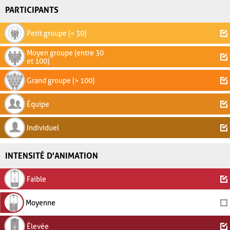
PARTICIPANTS
Petit groupe (< 30)
Moyen groupe (entre 30
et 100)
Grand groupe (> 100)
Équipe
Individuel
INTENSITÉ D'ANIMATION
Faible
Moyenne
Élevée