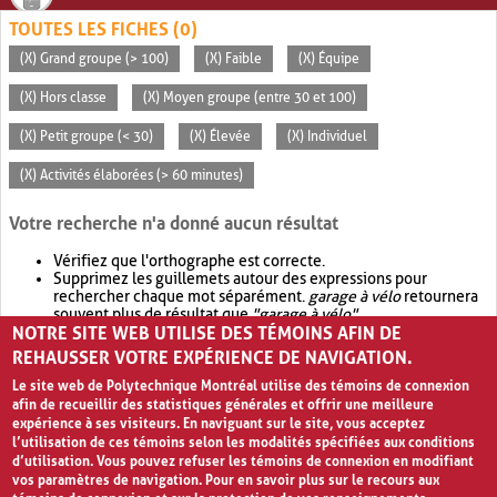
TOUTES LES FICHES (0)
(X) Grand groupe (> 100)
(X) Faible
(X) Équipe
(X) Hors classe
(X) Moyen groupe (entre 30 et 100)
(X) Petit groupe (< 30)
(X) Élevée
(X) Individuel
(X) Activités élaborées (> 60 minutes)
Votre recherche n'a donné aucun résultat
Vérifiez que l'orthographe est correcte.
Supprimez les guillemets autour des expressions pour
rechercher chaque mot séparément.
garage à vélo
retournera
souvent plus de résultat que
"garage à vélo"
.
NOTRE SITE WEB UTILISE DES TÉMOINS AFIN DE
Envisagez d'élargir votre recherche avec
OR
.
garage OR vélo
retournera souvent plus de résultat que
garage à vélo
.
REHAUSSER VOTRE EXPÉRIENCE DE NAVIGATION.
Le site web de Polytechnique Montréal utilise des témoins de connexion
afin de recueillir des statistiques générales et offrir une meilleure
expérience à ses visiteurs. En naviguant sur le site, vous acceptez
l’utilisation de ces témoins selon les modalités spécifiées aux conditions
d’utilisation. Vous pouvez refuser les témoins de connexion en modifiant
vos paramètres de navigation. Pour en savoir plus sur le recours aux