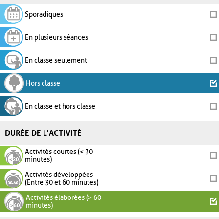
Sporadiques
En plusieurs séances
En classe seulement
Hors classe
En classe et hors classe
DURÉE DE L'ACTIVITÉ
Activités courtes (< 30
minutes)
Activités développées
(Entre 30 et 60 minutes)
Activités élaborées (> 60
minutes)