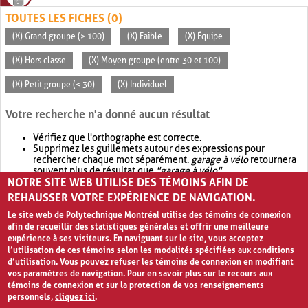
TOUTES LES FICHES (0)
(X) Grand groupe (> 100)
(X) Faible
(X) Équipe
(X) Hors classe
(X) Moyen groupe (entre 30 et 100)
(X) Petit groupe (< 30)
(X) Individuel
Votre recherche n'a donné aucun résultat
Vérifiez que l'orthographe est correcte.
Supprimez les guillemets autour des expressions pour
rechercher chaque mot séparément.
garage à vélo
retournera
souvent plus de résultat que
"garage à vélo"
.
NOTRE SITE WEB UTILISE DES TÉMOINS AFIN DE
Envisagez d'élargir votre recherche avec
OR
.
garage OR vélo
retournera souvent plus de résultat que
garage à vélo
.
REHAUSSER VOTRE EXPÉRIENCE DE NAVIGATION.
Le site web de Polytechnique Montréal utilise des témoins de connexion
afin de recueillir des statistiques générales et offrir une meilleure
expérience à ses visiteurs. En naviguant sur le site, vous acceptez
l’utilisation de ces témoins selon les modalités spécifiées aux conditions
d’utilisation. Vous pouvez refuser les témoins de connexion en modifiant
vos paramètres de navigation. Pour en savoir plus sur le recours aux
témoins de connexion et sur la protection de vos renseignements
personnels,
cliquez ici
.
Avis de confidentialité et conditions d’utilisation