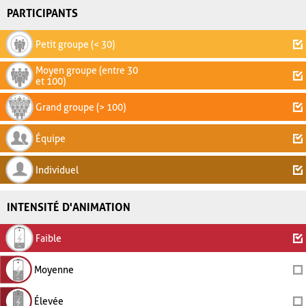
PARTICIPANTS
Petit groupe (< 30)
Moyen groupe (entre 30
et 100)
Grand groupe (> 100)
Équipe
Individuel
INTENSITÉ D'ANIMATION
Faible
Moyenne
Élevée