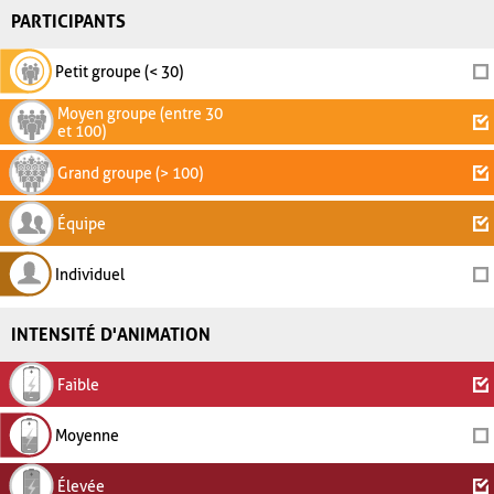
PARTICIPANTS
Petit groupe (< 30)
Moyen groupe (entre 30
et 100)
Grand groupe (> 100)
Équipe
Individuel
INTENSITÉ D'ANIMATION
Faible
Moyenne
Élevée