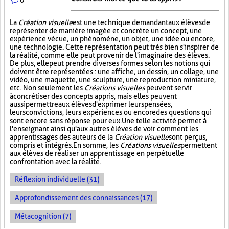
La
Création visuelle
est une technique demandant aux élèves de
représenter de manière imagée et concrète un concept, une
expérience vécue, un phénomène, un objet, une idée ou encore,
une technologie. Cette représentation peut très bien s'inspirer de
la réalité, comme elle peut provenir de l'imaginaire des élèves.
De plus, elle peut prendre diverses formes selon les notions qui
doivent être représentées : une affiche, un dessin, un collage, une
vidéo, une maquette, une sculpture, une reproduction miniature,
etc. Non seulement les
Créations visuelles
peuvent servir
à concrétiser des concepts appris, mais elles peuvent
aussi permettre aux élèves d'exprimer leurs pensées,
leurs convictions, leurs expériences ou encore des questions qui
sont encore sans réponse pour eux. Une telle activité permet à
l'enseignant ainsi qu'aux autres élèves de voir comment les
apprentissages des auteurs de la
Création visuelle
sont perçus,
compris et intégrés. En somme, les
Créations visuelles
permettent
aux élèves de réaliser un apprentissage en perpétuelle
confrontation avec la réalité.
Réflexion individuelle (31)
Approfondissement des connaissances (17)
Métacognition (7)