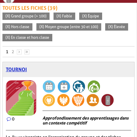
TOUTES LES FICHES (39)
(X) Grand groupe (> 100)
(X) Faible
(X) Équipe
(X) Hors classe
(X) Moyen groupe (entre 30 et 100)
(X) Élevée
(X) En classe et hors classe
PAGES
1
2
›
»
TOURNOI
Approfondissement des apprentissages dans
0
un contexte compétitif