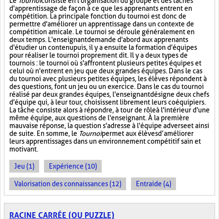
Le
Tournoi
consiste en l'organisation du groupe et des tâches
d'apprentissage de façon à ce que les apprenants entrent en
compétition. La principale fonction du tournoi est donc de
permettre d'améliorer un apprentissage dans un contexte de
compétition amicale. Le tournoi se déroule généralement en
deux temps. L'enseignant demande d'abord aux apprenants
d'étudier un contenu puis, il y a ensuite la formation d'équipes
pour réaliser le tournoi proprement dit. Il y a deux types de
tournois : le tournoi où s'affrontent plusieurs petites équipes et
celui où n'entrent en jeu que deux grandes équipes. Dans le cas
du tournoi avec plusieurs petites équipes, les élèves répondent à
des questions, font un jeu ou un exercice. Dans le cas du tournoi
réalisé par deux grandes équipes, l'enseignant désigne deux chefs
d'équipe qui, à leur tour, choisissent librement leurs coéquipiers.
La tâche consiste alors à répondre, à tour de rôle à l'intérieur d'une
même équipe, aux questions de l'enseignant. À la première
mauvaise réponse, la question s'adresse à l'équipe adverse et ainsi
de suite. En somme, le
Tournoi
permet aux élèves d’améliorer
leurs apprentissages dans un environnement compétitif sain et
motivant.
Jeu (1)
Expérience (10)
Valorisation des connaissances (12)
Entraide (4)
RACINE CARRÉE (OU PUZZLE)