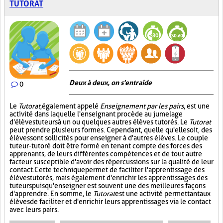
TUTORAT
Deux à deux, on s'entraide
0
Le
Tutorat
, également appelé
Enseignement par les pairs
, est une
activité dans laquelle l'enseignant procède au jumelage
d'élèves tuteurs à un ou quelques autres élèves tutorés. Le
Tutorat
peut prendre plusieurs formes. Cependant, quelle qu'elle soit, des
élèves sont sollicités pour enseigner à d'autres élèves. Le couple
tuteur-tutoré doit être formé en tenant compte des forces des
apprenants, de leurs différentes compétences et de tout autre
facteur susceptible d'avoir des répercussions sur la qualité de leur
contact. Cette technique permet de faciliter l'apprentissage des
élèves tutorés, mais également d'enrichir les apprentissages des
tuteurs puisqu'enseigner est souvent une des meilleures façons
d'apprendre. En somme, le
Tutorat
est une activité permettant aux
élèves de faciliter et d'enrichir leurs apprentissages via le contact
avec leurs pairs.