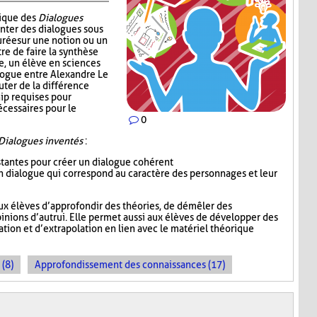
nique des
Dialogues
enter des dialogues sous
urée sur une notion ou un
re de faire la synthèse
e, un élève en sciences
alogue entre Alexandre Le
uter de la différence
ip requises pour
écessaires pour le
0
Dialogues inventés
:
istantes pour créer un dialogue cohérent
 un dialogue qui correspond au caractère des personnages et leur
ux élèves d’approfondir des théories, de démêler des
inions d’autrui. Elle permet aussi aux élèves de développer des
ion et d’extrapolation en lien avec le matériel théorique
 (8)
Approfondissement des connaissances (17)