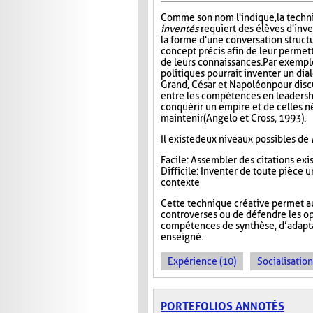
Comme son nom l'indique, la tech
inventés
requiert des élèves d'inv
la forme d'une conversation struct
concept précis afin de leur permett
de leurs connaissances. Par exempl
politiques pourrait inventer un di
Grand, César et Napoléon pour disc
entre les compétences en leadersh
conquérir un empire et de celles n
maintenir (Angelo et Cross, 1993).
Il existe deux niveaux possibles de
Facile : Assembler des citations ex
Difficile : Inventer de toute pièce
contexte
Cette technique créative permet a
controverses ou de défendre les op
compétences de synthèse, d’adaptat
enseigné.
Expérience (10)
Socialisation
PORTEFOLIOS ANNOTÉS