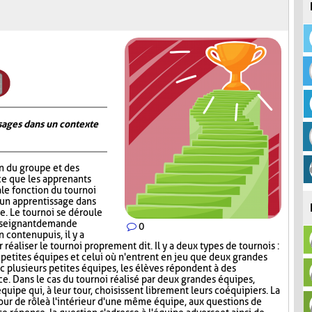
ages dans un contexte
on du groupe et des
ce que les apprenants
ale fonction du tournoi
 un apprentissage dans
. Le tournoi se déroule
nseignant demande
0
contenu puis, il y a
réaliser le tournoi proprement dit. Il y a deux types de tournois :
s petites équipes et celui où n'entrent en jeu que deux grandes
c plusieurs petites équipes, les élèves répondent à des
ce. Dans le cas du tournoi réalisé par deux grandes équipes,
quipe qui, à leur tour, choisissent librement leurs coéquipiers. La
tour de rôle à l'intérieur d'une même équipe, aux questions de