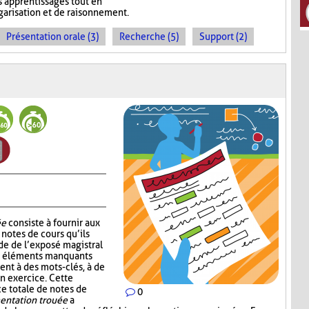
s apprentissages tout en
garisation et de raisonnement.
Présentation orale (3)
Recherche (5)
Support (2)
ée
consiste à fournir aux
notes de cours qu’ils
de de l’exposé magistral
es éléments manquants
ent à des mots-clés, à de
un exercice. Cette
ce totale de notes de
0
ntation trouée
a