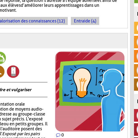
e réponse, la question s'adresse à l'équipe adverse et ainsi de
aux élèves d’améliorer leurs apprentissages dans un
motivant.
alorisation des connaissances (12)
Entraide (4)
re et vulgariser
ntation orale
sation de moyens audio-
adresse au groupe-classe
 sujet précis. L'exposé
e ou en petits groupes. Il
 l'auditoire posent des
l'
Exposé par les pairs
0