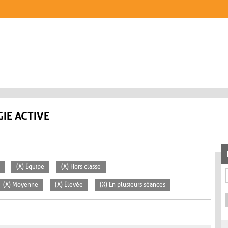
IE ACTIVE
(X) Équipe
(X) Hors classe
(X) Moyenne
(X) Élevée
(X) En plusieurs séances