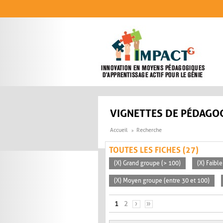
Aller au contenu principal
VIGNETTES DE PÉDAGOG
Accueil
Recherche
TOUTES LES FICHES (27)
(X) Grand groupe (> 100)
(X) Faible
(X) Moyen groupe (entre 30 et 100)
PAGES
1
2
›
»